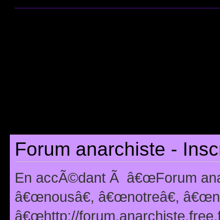
Forum anarchiste - Insc
En accÃ©dant Ã â€œForum anarc
â€œnousâ€, â€œnotreâ€, â€œno
â€œhttp://forum.anarchiste.free