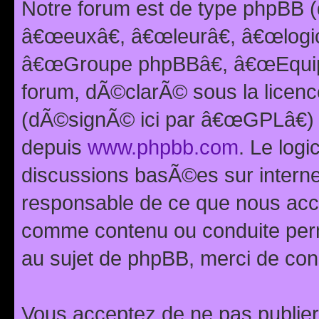
Notre forum est de type phpBB (
â€œeuxâ€, â€œleurâ€, â€œlog
â€œGroupe phpBBâ€, â€œEquipes
forum, dÃ©clarÃ© sous la licen
(dÃ©signÃ© ici par â€œGPLâ€) 
depuis
www.phpbb.com
. Le logi
discussions basÃ©es sur intern
responsable de ce que nous ac
comme contenu ou conduite perm
au sujet de phpBB, merci de con
Vous acceptez de ne pas publier