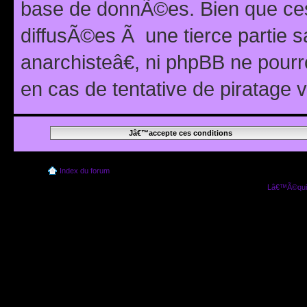
base de donnÃ©es. Bien que ces
diffusÃ©es Ã une tierce partie
anarchisteâ€, ni phpBB ne pour
en cas de tentative de piratage
Index du forum
Lâ€™Ã©quip