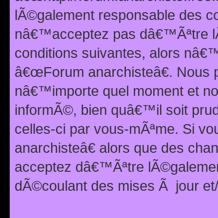
lÃ©galement responsable des con
nâ€™acceptez pas dâ€™Ãªtre lÃ
conditions suivantes, alors nâ
â€œForum anarchisteâ€. Nous p
nâ€™importe quel moment et nou
informÃ©, bien quâ€™il soit pru
celles-ci par vous-mÃªme. Si v
anarchisteâ€ alors que des ch
acceptez dâ€™Ãªtre lÃ©galemen
dÃ©coulant des mises Ã jour et/