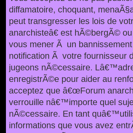
diffamatoire, choquant, menaÃ§a
peut transgresser les lois de v
anarchisteâ€ est hÃ©bergÃ© ou le
vous mener Ã un bannissement 
notification Ã votre fournisseur
jugeons nÃ©cessaire. Lâ€™adre
enregistrÃ©e pour aider au renf
acceptez que â€œForum anarchi
verrouille nâ€™importe quel suj
nÃ©cessaire. En tant quâ€™utili
informations que vous avez ent