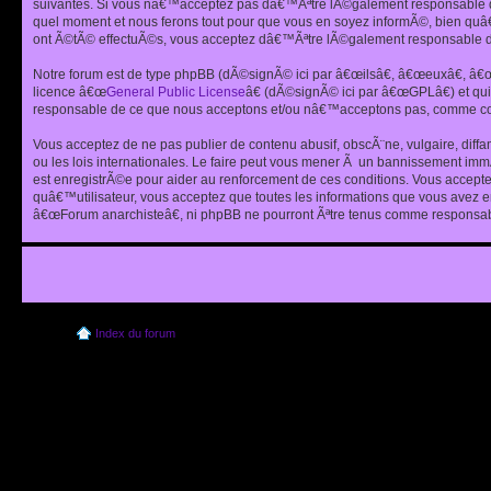
suivantes. Si vous nâ€™acceptez pas dâ€™Ãªtre lÃ©galement responsable de
quel moment et nous ferons tout pour que vous en soyez informÃ©, bien quâ
ont Ã©tÃ© effectuÃ©s, vous acceptez dâ€™Ãªtre lÃ©galement responsable de
Notre forum est de type phpBB (dÃ©signÃ© ici par â€œilsâ€, â€œeuxâ€, â
licence â€œ
General Public License
â€ (dÃ©signÃ© ici par â€œGPLâ€) et q
responsable de ce que nous acceptons et/ou nâ€™acceptons pas, comme cont
Vous acceptez de ne pas publier de contenu abusif, obscÃ¨ne, vulgaire, diff
ou les lois internationales. Le faire peut vous mener Ã un bannissement im
est enregistrÃ©e pour aider au renforcement de ces conditions. Vous accept
quâ€™utilisateur, vous acceptez que toutes les informations que vous avez 
â€œForum anarchisteâ€, ni phpBB ne pourront Ãªtre tenus comme responsabl
Index du forum