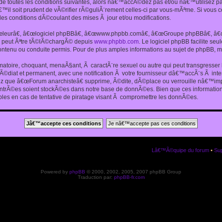
 toutes les conditions suivantes, alors nâ€™accÃ©dez pas et/ou nâ€™utilisez p
€™il soit prudent de vÃ©rifier rÃ©guliÃ¨rement celles-ci par vous-mÃªme. Si vou
s conditions dÃ©coulant des mises Ã jour et/ou modifications.
€œleurâ€, â€œlogiciel phpBBâ€, â€œwww.phpbb.comâ€, â€œGroupe phpBBâ€, â€œE
ui peut Ãªtre tÃ©lÃ©chargÃ© depuis
www.phpbb.com
. Le logiciel phpBB facilite s
enu ou conduite permis. Pour de plus amples informations au sujet de phpBB, me
amatoire, choquant, menaÃ§ant, Ã caractÃ¨re sexuel ou autre qui peut transgresse
mÃ©diat et permanent, avec une notification Ã votre fournisseur dâ€™accÃ¨s Ã in
ez que â€œForum anarchisteâ€ supprime, Ã©dite, dÃ©place ou verrouille nâ€™impo
entrÃ©es soient stockÃ©es dans notre base de donnÃ©es. Bien que ces informations
es en cas de tentative de piratage visant Ã compromettre les donnÃ©es.
Lâ€™Ã©quipe du forum
•
Sup
Powered by
phpBB
© 2000, 2002, 2005, 2007 phpBB Group
Traduction par:
phpBB-fr.com