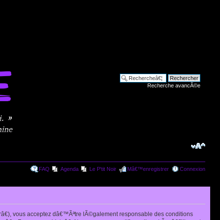
Recherche avancÃ©e
FAQ
Agenda
Le P'tit Noir
Mâ€™enregistrer
Connexion
râ€), vous acceptez dâ€™Ãªtre lÃ©galement responsable des conditions