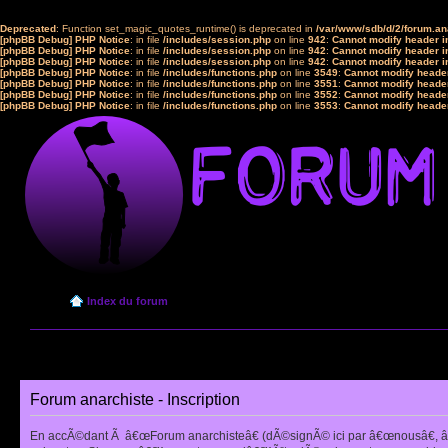
Deprecated
: Function set_magic_quotes_runtime() is deprecated in
/var/www/sdb/d/2/forum.a
[phpBB Debug] PHP Notice
: in file
/includes/session.php
on line
942
:
Cannot modify header in
[phpBB Debug] PHP Notice
: in file
/includes/session.php
on line
942
:
Cannot modify header in
[phpBB Debug] PHP Notice
: in file
/includes/session.php
on line
942
:
Cannot modify header in
[phpBB Debug] PHP Notice
: in file
/includes/functions.php
on line
3549
:
Cannot modify header
[phpBB Debug] PHP Notice
: in file
/includes/functions.php
on line
3551
:
Cannot modify header
[phpBB Debug] PHP Notice
: in file
/includes/functions.php
on line
3552
:
Cannot modify header
[phpBB Debug] PHP Notice
: in file
/includes/functions.php
on line
3553
:
Cannot modify header
Index du forum
Forum anarchiste - Inscription
En accÃ©dant Ã â€œForum anarchisteâ€ (dÃ©signÃ© ici par â€œnousâ€, â€œ