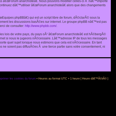
as â€œForum anarchisteâ€. Nous pouvons modifier celles-ci Ã nâ€™importe
s continuez dâ€™utiliser â€œForum anarchisteâ€ alors que des changements
quipes phpBBâ€) qui est un script libre de forum, dÃ©clarÃ© sous la
eulement les discussions basÃ©es sur internet. Le groupe phpBB nâ€™est pas
rci de consulter:
http://www.phpbb.com/
.
r les lois de votre pays, du pays oÃ¹ â€œForum anarchisteâ€ est hÃ©bergÃ©
ternet si nous le jugeons nÃ©cessaire. Lâ€™adresse IP de tous les messages
rte quel sujet lorsque nous estimons que cela est nÃ©cessaire. En tant
 ne soient pas diffusÃ©es Ã une tierce partie sans votre consentement, ni
primer les cookies du forum
• Heures au format UTC + 1 heure [ Heure dâ€™Ã©tÃ© ]