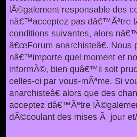
lÃ©galement responsable des con
nâ€™acceptez pas dâ€™Ãªtre lÃ
conditions suivantes, alors nâ
â€œForum anarchisteâ€. Nous p
nâ€™importe quel moment et nou
informÃ©, bien quâ€™il soit pru
celles-ci par vous-mÃªme. Si v
anarchisteâ€ alors que des ch
acceptez dâ€™Ãªtre lÃ©galemen
dÃ©coulant des mises Ã jour et/