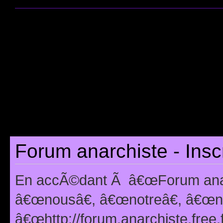
Forum anarchiste - Insc
En accÃ©dant Ã â€œForum anarc
â€œnousâ€, â€œnotreâ€, â€œno
â€œhttp://forum.anarchiste.free