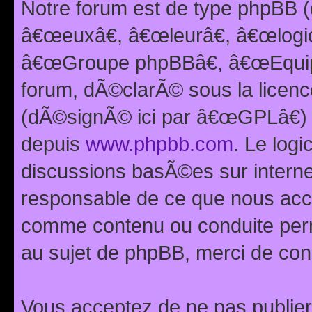
Notre forum est de type phpBB (
â€œeuxâ€, â€œleurâ€, â€œlog
â€œGroupe phpBBâ€, â€œEquipes
forum, dÃ©clarÃ© sous la licen
(dÃ©signÃ© ici par â€œGPLâ€) 
depuis
www.phpbb.com
. Le logi
discussions basÃ©es sur intern
responsable de ce que nous ac
comme contenu ou conduite perm
au sujet de phpBB, merci de con
Vous acceptez de ne pas publier