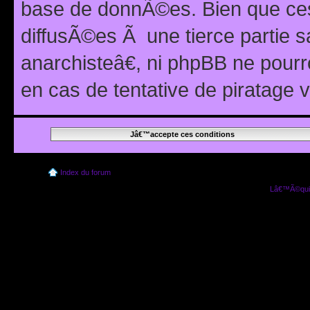
base de donnÃ©es. Bien que ces
diffusÃ©es Ã une tierce partie
anarchisteâ€, ni phpBB ne pour
en cas de tentative de piratage
Index du forum
Lâ€™Ã©quip