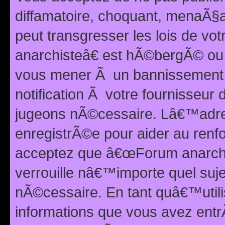
diffamatoire, choquant, menaÃ§a
peut transgresser les lois de v
anarchisteâ€ est hÃ©bergÃ© ou le
vous mener Ã un bannissement 
notification Ã votre fournisseur
jugeons nÃ©cessaire. Lâ€™adre
enregistrÃ©e pour aider au renf
acceptez que â€œForum anarchi
verrouille nâ€™importe quel suj
nÃ©cessaire. En tant quâ€™utili
informations que vous avez ent