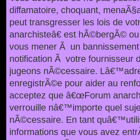
diffamatoire, choquant, menaÃ§a
peut transgresser les lois de v
anarchisteâ€ est hÃ©bergÃ© ou le
vous mener Ã un bannissement 
notification Ã votre fournisseur
jugeons nÃ©cessaire. Lâ€™adre
enregistrÃ©e pour aider au renf
acceptez que â€œForum anarchi
verrouille nâ€™importe quel suj
nÃ©cessaire. En tant quâ€™utili
informations que vous avez ent