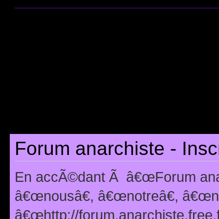
Forum anarchiste - Insc
En accÃ©dant Ã â€œForum anarc
â€œnousâ€, â€œnotreâ€, â€œno
â€œhttp://forum.anarchiste.free