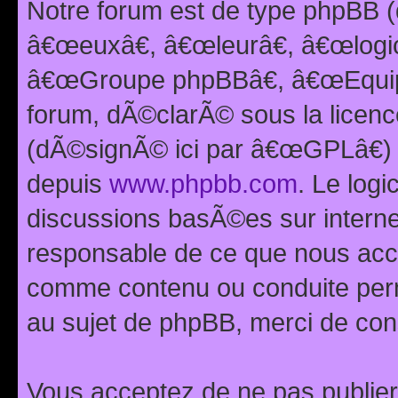
Notre forum est de type phpBB (
â€œeuxâ€, â€œleurâ€, â€œlog
â€œGroupe phpBBâ€, â€œEquipes
forum, dÃ©clarÃ© sous la licen
(dÃ©signÃ© ici par â€œGPLâ€) 
depuis
www.phpbb.com
. Le logi
discussions basÃ©es sur intern
responsable de ce que nous ac
comme contenu ou conduite perm
au sujet de phpBB, merci de con
Vous acceptez de ne pas publier