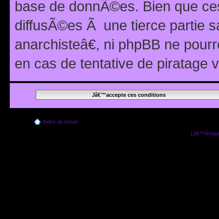
base de donnÃ©es. Bien que ces
diffusÃ©es Ã une tierce partie
anarchisteâ€, ni phpBB ne pour
en cas de tentative de piratage
Index du forum
Lâ€™Ã©quip