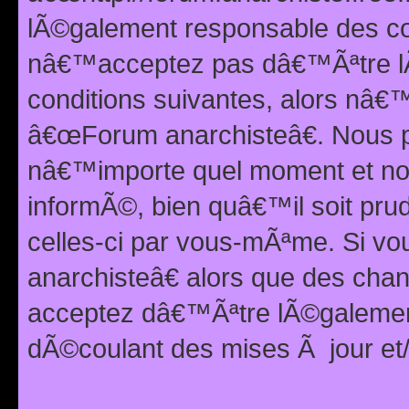
lÃ©galement responsable des con
nâ€™acceptez pas dâ€™Ãªtre lÃ
conditions suivantes, alors nâ
â€œForum anarchisteâ€. Nous p
nâ€™importe quel moment et nou
informÃ©, bien quâ€™il soit pru
celles-ci par vous-mÃªme. Si v
anarchisteâ€ alors que des ch
acceptez dâ€™Ãªtre lÃ©galemen
dÃ©coulant des mises Ã jour et/