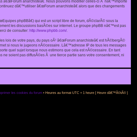
as â€œForum anarchisteâ€. Nous pouvons modifier celles-ci Ã nâ€™importe
s continuez dâ€™utiliser â€œForum anarchisteâ€ alors que des changements
quipes phpBBâ€) qui est un script libre de forum, dÃ©clarÃ© sous la
eulement les discussions basÃ©es sur internet. Le groupe phpBB nâ€™est pas
rci de consulter:
http://www.phpbb.com/
.
r les lois de votre pays, du pays oÃ¹ â€œForum anarchisteâ€ est hÃ©bergÃ©
ternet si nous le jugeons nÃ©cessaire. Lâ€™adresse IP de tous les messages
rte quel sujet lorsque nous estimons que cela est nÃ©cessaire. En tant
 ne soient pas diffusÃ©es Ã une tierce partie sans votre consentement, ni
primer les cookies du forum
• Heures au format UTC + 1 heure [ Heure dâ€™Ã©tÃ© ]