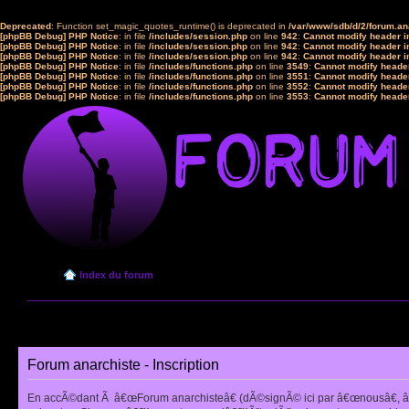
Deprecated
: Function set_magic_quotes_runtime() is deprecated in
/var/www/sdb/d/2/forum.a
[phpBB Debug] PHP Notice
: in file
/includes/session.php
on line
942
:
Cannot modify header in
[phpBB Debug] PHP Notice
: in file
/includes/session.php
on line
942
:
Cannot modify header in
[phpBB Debug] PHP Notice
: in file
/includes/session.php
on line
942
:
Cannot modify header in
[phpBB Debug] PHP Notice
: in file
/includes/functions.php
on line
3549
:
Cannot modify header
[phpBB Debug] PHP Notice
: in file
/includes/functions.php
on line
3551
:
Cannot modify header
[phpBB Debug] PHP Notice
: in file
/includes/functions.php
on line
3552
:
Cannot modify header
[phpBB Debug] PHP Notice
: in file
/includes/functions.php
on line
3553
:
Cannot modify header
Index du forum
Forum anarchiste - Inscription
En accÃ©dant Ã â€œForum anarchisteâ€ (dÃ©signÃ© ici par â€œnousâ€, â€œ