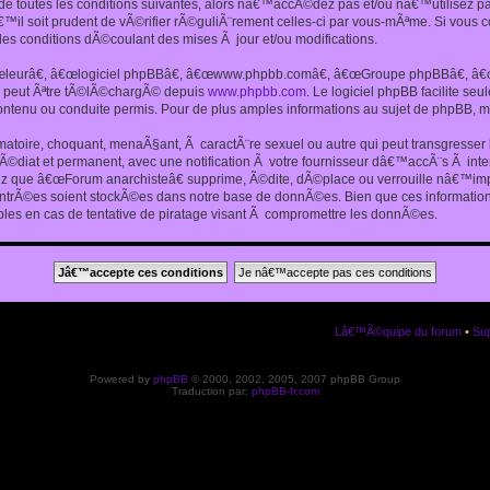
 toutes les conditions suivantes, alors nâ€™accÃ©dez pas et/ou nâ€™utilisez p
€™il soit prudent de vÃ©rifier rÃ©guliÃ¨rement celles-ci par vous-mÃªme. Si vou
s conditions dÃ©coulant des mises Ã jour et/ou modifications.
€œleurâ€, â€œlogiciel phpBBâ€, â€œwww.phpbb.comâ€, â€œGroupe phpBBâ€, â€œE
ui peut Ãªtre tÃ©lÃ©chargÃ© depuis
www.phpbb.com
. Le logiciel phpBB facilite s
enu ou conduite permis. Pour de plus amples informations au sujet de phpBB, me
amatoire, choquant, menaÃ§ant, Ã caractÃ¨re sexuel ou autre qui peut transgresse
mÃ©diat et permanent, avec une notification Ã votre fournisseur dâ€™accÃ¨s Ã in
ez que â€œForum anarchisteâ€ supprime, Ã©dite, dÃ©place ou verrouille nâ€™impo
entrÃ©es soient stockÃ©es dans notre base de donnÃ©es. Bien que ces informations
es en cas de tentative de piratage visant Ã compromettre les donnÃ©es.
Lâ€™Ã©quipe du forum
•
Sup
Powered by
phpBB
© 2000, 2002, 2005, 2007 phpBB Group
Traduction par:
phpBB-fr.com