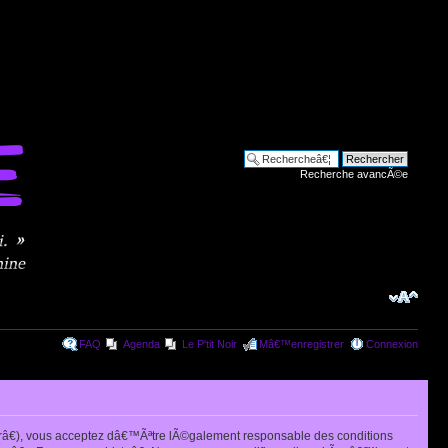
Recherche avancÃ©e
FAQ
Agenda
Le P'tit Noir
Mâ€™enregistrer
Connexion
râ€), vous acceptez dâ€™Ãªtre lÃ©galement responsable des conditions