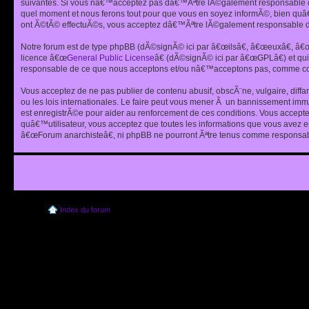
suivantes. Si vous nâ€™acceptez pas dâ€™Ãªtre lÃ©galement responsable de
quel moment et nous ferons tout pour que vous en soyez informÃ©, bien quâ
ont Ã©tÃ© effectuÃ©s, vous acceptez dâ€™Ãªtre lÃ©galement responsable de
Notre forum est de type phpBB (dÃ©signÃ© ici par â€œilsâ€, â€œeuxâ€, â
licence â€œ
General Public License
â€ (dÃ©signÃ© ici par â€œGPLâ€) et q
responsable de ce que nous acceptons et/ou nâ€™acceptons pas, comme cont
Vous acceptez de ne pas publier de contenu abusif, obscÃ¨ne, vulgaire, diff
ou les lois internationales. Le faire peut vous mener Ã un bannissement im
est enregistrÃ©e pour aider au renforcement de ces conditions. Vous accept
quâ€™utilisateur, vous acceptez que toutes les informations que vous avez 
â€œForum anarchisteâ€, ni phpBB ne pourront Ãªtre tenus comme responsabl
Index du forum