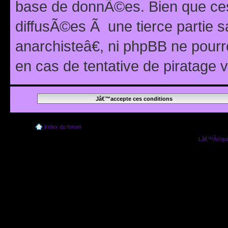
base de donnÃ©es. Bien que ces
diffusÃ©es Ã une tierce partie
anarchisteâ€, ni phpBB ne pour
en cas de tentative de piratage
Index du forum
Lâ€™Ã©quip