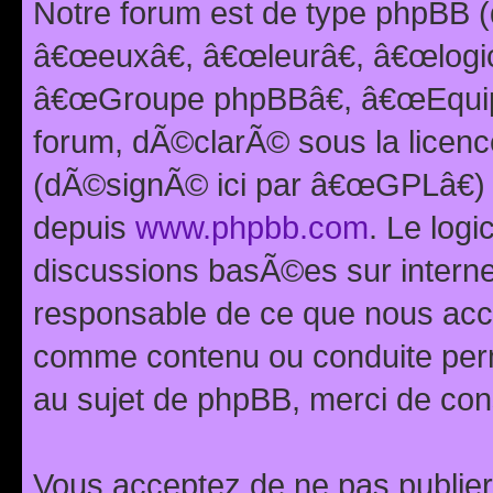
Notre forum est de type phpBB (
â€œeuxâ€, â€œleurâ€, â€œlog
â€œGroupe phpBBâ€, â€œEquipes
forum, dÃ©clarÃ© sous la licen
(dÃ©signÃ© ici par â€œGPLâ€) 
depuis
www.phpbb.com
. Le logi
discussions basÃ©es sur intern
responsable de ce que nous ac
comme contenu ou conduite perm
au sujet de phpBB, merci de con
Vous acceptez de ne pas publier