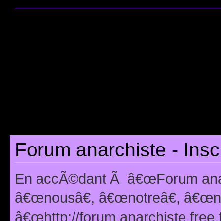
Forum anarchiste - Insc
En accÃ©dant Ã â€œForum anarc
â€œnousâ€, â€œnotreâ€, â€œno
â€œhttp://forum.anarchiste.free