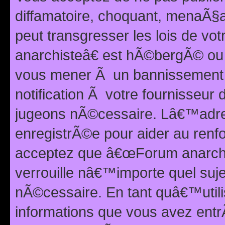
diffamatoire, choquant, menaÃ§a
peut transgresser les lois de v
anarchisteâ€ est hÃ©bergÃ© ou le
vous mener Ã un bannissement 
notification Ã votre fournisseur
jugeons nÃ©cessaire. Lâ€™adre
enregistrÃ©e pour aider au renf
acceptez que â€œForum anarchi
verrouille nâ€™importe quel suj
nÃ©cessaire. En tant quâ€™utili
informations que vous avez ent