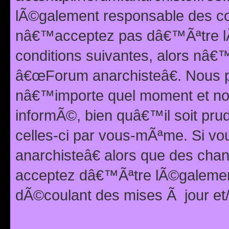
lÃ©galement responsable des con
nâ€™acceptez pas dâ€™Ãªtre lÃ
conditions suivantes, alors nâ
â€œForum anarchisteâ€. Nous p
nâ€™importe quel moment et nou
informÃ©, bien quâ€™il soit pru
celles-ci par vous-mÃªme. Si v
anarchisteâ€ alors que des ch
acceptez dâ€™Ãªtre lÃ©galemen
dÃ©coulant des mises Ã jour et/