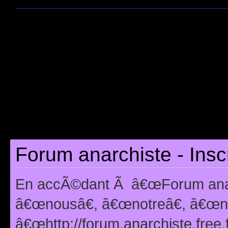
Forum anarchiste - Insc
En accÃ©dant Ã â€œForum anarc
â€œnousâ€, â€œnotreâ€, â€œno
â€œhttp://forum.anarchiste.free