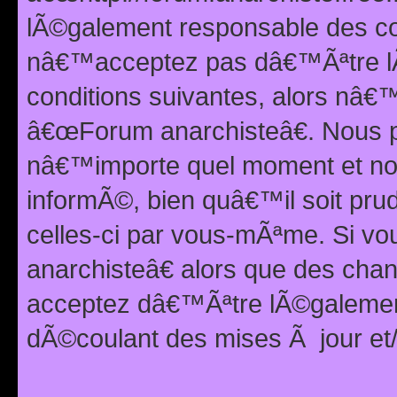
lÃ©galement responsable des con
nâ€™acceptez pas dâ€™Ãªtre lÃ
conditions suivantes, alors nâ
â€œForum anarchisteâ€. Nous p
nâ€™importe quel moment et nou
informÃ©, bien quâ€™il soit pru
celles-ci par vous-mÃªme. Si v
anarchisteâ€ alors que des ch
acceptez dâ€™Ãªtre lÃ©galemen
dÃ©coulant des mises Ã jour et/