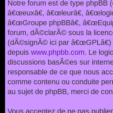
Notre forum est de type phpBB (
â€œeuxâ€, â€œleurâ€, â€œlog
â€œGroupe phpBBâ€, â€œEquipes
forum, dÃ©clarÃ© sous la licen
(dÃ©signÃ© ici par â€œGPLâ€) 
depuis
www.phpbb.com
. Le logi
discussions basÃ©es sur intern
responsable de ce que nous ac
comme contenu ou conduite perm
au sujet de phpBB, merci de con
Vous acceptez de ne pas publier