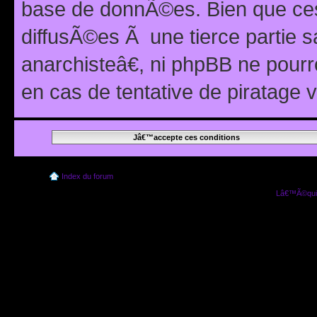
base de donnÃ©es. Bien que ces
diffusÃ©es Ã une tierce partie
anarchisteâ€, ni phpBB ne pour
en cas de tentative de piratage
Index du forum
Lâ€™Ã©quip