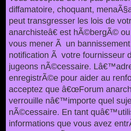
diffamatoire, choquant, menaÃ§a
peut transgresser les lois de v
anarchisteâ€ est hÃ©bergÃ© ou le
vous mener Ã un bannissement 
notification Ã votre fournisseur
jugeons nÃ©cessaire. Lâ€™adre
enregistrÃ©e pour aider au renf
acceptez que â€œForum anarchi
verrouille nâ€™importe quel suj
nÃ©cessaire. En tant quâ€™utili
informations que vous avez ent