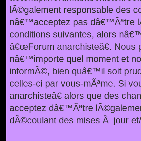
lÃ©galement responsable des con
nâ€™acceptez pas dâ€™Ãªtre lÃ
conditions suivantes, alors nâ
â€œForum anarchisteâ€. Nous p
nâ€™importe quel moment et nou
informÃ©, bien quâ€™il soit pru
celles-ci par vous-mÃªme. Si v
anarchisteâ€ alors que des ch
acceptez dâ€™Ãªtre lÃ©galemen
dÃ©coulant des mises Ã jour et/