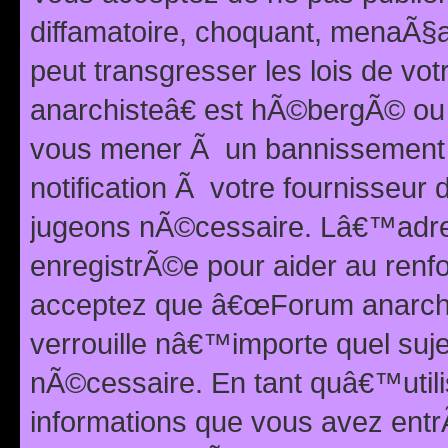
diffamatoire, choquant, menaÃ§a
peut transgresser les lois de v
anarchisteâ€ est hÃ©bergÃ© ou le
vous mener Ã un bannissement 
notification Ã votre fournisseur
jugeons nÃ©cessaire. Lâ€™adre
enregistrÃ©e pour aider au renf
acceptez que â€œForum anarchi
verrouille nâ€™importe quel suj
nÃ©cessaire. En tant quâ€™utili
informations que vous avez ent