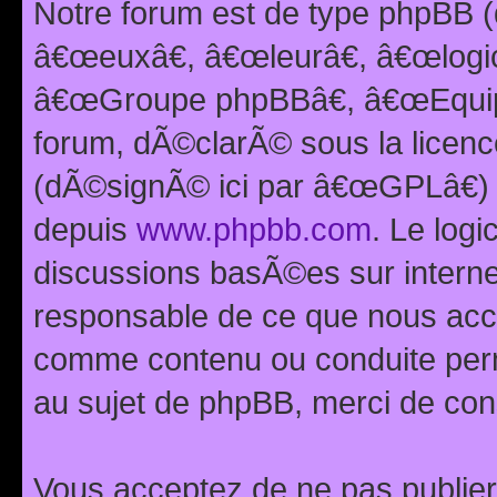
Notre forum est de type phpBB (
â€œeuxâ€, â€œleurâ€, â€œlog
â€œGroupe phpBBâ€, â€œEquipes
forum, dÃ©clarÃ© sous la licen
(dÃ©signÃ© ici par â€œGPLâ€) 
depuis
www.phpbb.com
. Le logi
discussions basÃ©es sur intern
responsable de ce que nous ac
comme contenu ou conduite perm
au sujet de phpBB, merci de con
Vous acceptez de ne pas publier