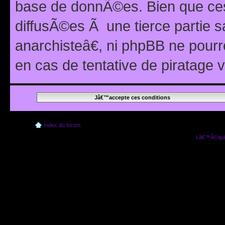
base de donnÃ©es. Bien que ces
diffusÃ©es Ã une tierce partie
anarchisteâ€, ni phpBB ne pour
en cas de tentative de piratage
Index du forum
Lâ€™Ã©quip