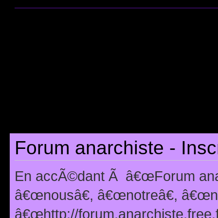
Forum anarchiste - Insc
En accÃ©dant Ã â€œForum anarc
â€œnousâ€, â€œnotreâ€, â€œno
â€œhttp://forum.anarchiste.free