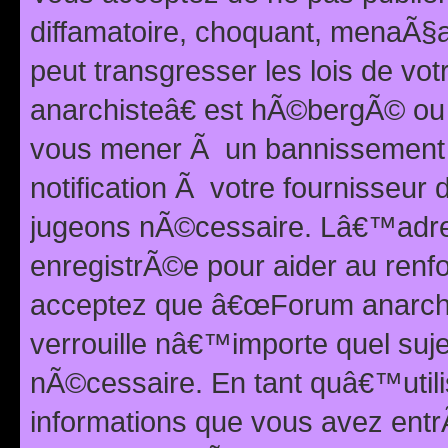
diffamatoire, choquant, menaÃ§a
peut transgresser les lois de v
anarchisteâ€ est hÃ©bergÃ© ou le
vous mener Ã un bannissement 
notification Ã votre fournisseur
jugeons nÃ©cessaire. Lâ€™adre
enregistrÃ©e pour aider au renf
acceptez que â€œForum anarchi
verrouille nâ€™importe quel suj
nÃ©cessaire. En tant quâ€™utili
informations que vous avez ent