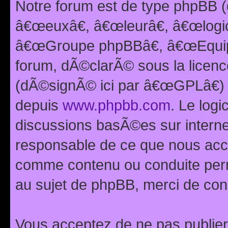
Notre forum est de type phpBB (
â€œeuxâ€, â€œleurâ€, â€œlog
â€œGroupe phpBBâ€, â€œEquipes
forum, dÃ©clarÃ© sous la licen
(dÃ©signÃ© ici par â€œGPLâ€) 
depuis
www.phpbb.com
. Le logi
discussions basÃ©es sur intern
responsable de ce que nous ac
comme contenu ou conduite perm
au sujet de phpBB, merci de con
Vous acceptez de ne pas publier