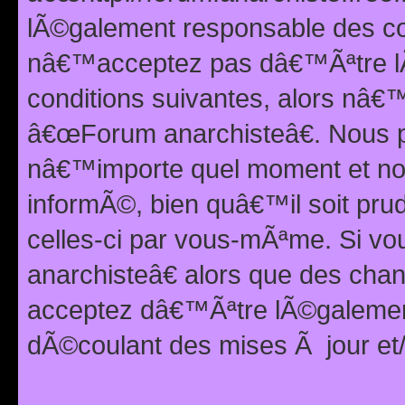
lÃ©galement responsable des con
nâ€™acceptez pas dâ€™Ãªtre lÃ
conditions suivantes, alors nâ
â€œForum anarchisteâ€. Nous p
nâ€™importe quel moment et nou
informÃ©, bien quâ€™il soit pru
celles-ci par vous-mÃªme. Si v
anarchisteâ€ alors que des ch
acceptez dâ€™Ãªtre lÃ©galemen
dÃ©coulant des mises Ã jour et/