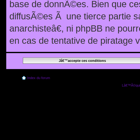
base de donnÃ©es. Bien que ces
diffusÃ©es Ã une tierce partie
anarchisteâ€, ni phpBB ne pour
en cas de tentative de piratage
Index du forum
Lâ€™Ã©quip