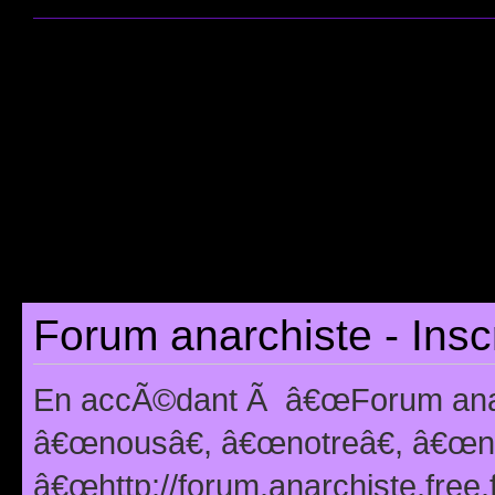
Forum anarchiste - Insc
En accÃ©dant Ã â€œForum anarc
â€œnousâ€, â€œnotreâ€, â€œno
â€œhttp://forum.anarchiste.free