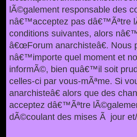
lÃ©galement responsable des con
nâ€™acceptez pas dâ€™Ãªtre lÃ
conditions suivantes, alors nâ
â€œForum anarchisteâ€. Nous p
nâ€™importe quel moment et nou
informÃ©, bien quâ€™il soit pru
celles-ci par vous-mÃªme. Si v
anarchisteâ€ alors que des ch
acceptez dâ€™Ãªtre lÃ©galemen
dÃ©coulant des mises Ã jour et/