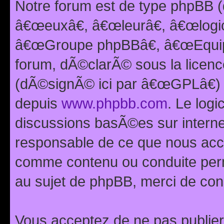
Notre forum est de type phpBB (
â€œeuxâ€, â€œleurâ€, â€œlog
â€œGroupe phpBBâ€, â€œEquipes
forum, dÃ©clarÃ© sous la licen
(dÃ©signÃ© ici par â€œGPLâ€) 
depuis
www.phpbb.com
. Le logi
discussions basÃ©es sur intern
responsable de ce que nous ac
comme contenu ou conduite perm
au sujet de phpBB, merci de con
Vous acceptez de ne pas publier