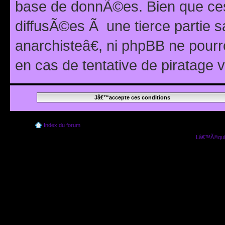
base de donnÃ©es. Bien que ces
diffusÃ©es Ã une tierce partie
anarchisteâ€, ni phpBB ne pour
en cas de tentative de piratage
Index du forum
Lâ€™Ã©quip