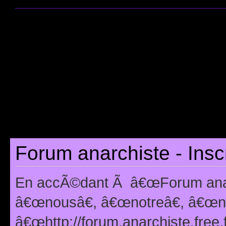
Forum anarchiste - Insc
En accÃ©dant Ã â€œForum anarc
â€œnousâ€, â€œnotreâ€, â€œno
â€œhttp://forum.anarchiste.free