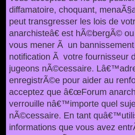
diffamatoire, choquant, menaÃ§a
peut transgresser les lois de v
anarchisteâ€ est hÃ©bergÃ© ou le
vous mener Ã un bannissement 
notification Ã votre fournisseur
jugeons nÃ©cessaire. Lâ€™adre
enregistrÃ©e pour aider au renf
acceptez que â€œForum anarchi
verrouille nâ€™importe quel suj
nÃ©cessaire. En tant quâ€™utili
informations que vous avez ent