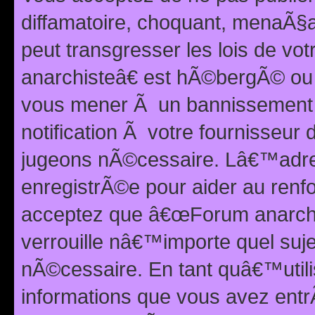
diffamatoire, choquant, menaÃ§a
peut transgresser les lois de v
anarchisteâ€ est hÃ©bergÃ© ou le
vous mener Ã un bannissement 
notification Ã votre fournisseur
jugeons nÃ©cessaire. Lâ€™adre
enregistrÃ©e pour aider au renf
acceptez que â€œForum anarchi
verrouille nâ€™importe quel suj
nÃ©cessaire. En tant quâ€™utili
informations que vous avez ent