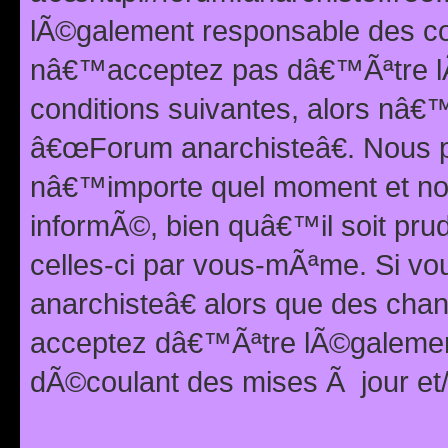
lÃ©galement responsable des con
nâ€™acceptez pas dâ€™Ãªtre lÃ
conditions suivantes, alors nâ
â€œForum anarchisteâ€. Nous p
nâ€™importe quel moment et nou
informÃ©, bien quâ€™il soit pru
celles-ci par vous-mÃªme. Si v
anarchisteâ€ alors que des ch
acceptez dâ€™Ãªtre lÃ©galemen
dÃ©coulant des mises Ã jour et/