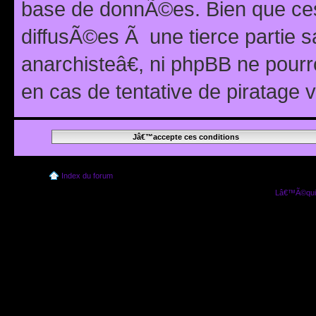
base de donnÃ©es. Bien que ces
diffusÃ©es Ã une tierce partie
anarchisteâ€, ni phpBB ne pour
en cas de tentative de piratage
Index du forum
Lâ€™Ã©quip