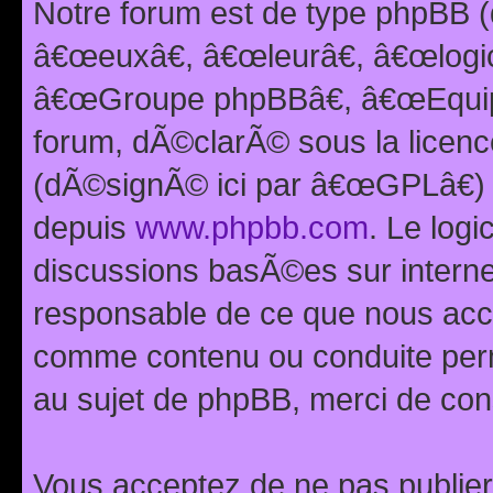
Notre forum est de type phpBB (
â€œeuxâ€, â€œleurâ€, â€œlog
â€œGroupe phpBBâ€, â€œEquipes
forum, dÃ©clarÃ© sous la licen
(dÃ©signÃ© ici par â€œGPLâ€) 
depuis
www.phpbb.com
. Le logi
discussions basÃ©es sur intern
responsable de ce que nous ac
comme contenu ou conduite perm
au sujet de phpBB, merci de con
Vous acceptez de ne pas publier