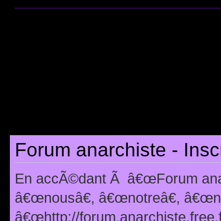
Forum anarchiste - Insc
En accÃ©dant Ã â€œForum anarc
â€œnousâ€, â€œnotreâ€, â€œno
â€œhttp://forum.anarchiste.free