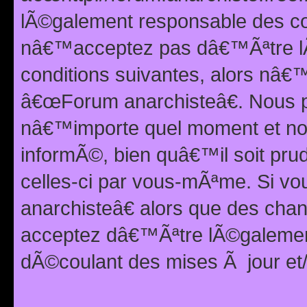
lÃ©galement responsable des con
nâ€™acceptez pas dâ€™Ãªtre lÃ
conditions suivantes, alors nâ
â€œForum anarchisteâ€. Nous p
nâ€™importe quel moment et nou
informÃ©, bien quâ€™il soit pru
celles-ci par vous-mÃªme. Si v
anarchisteâ€ alors que des ch
acceptez dâ€™Ãªtre lÃ©galemen
dÃ©coulant des mises Ã jour et/