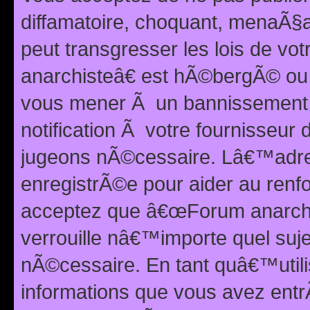
diffamatoire, choquant, menaÃ§a
peut transgresser les lois de v
anarchisteâ€ est hÃ©bergÃ© ou le
vous mener Ã un bannissement 
notification Ã votre fournisseur
jugeons nÃ©cessaire. Lâ€™adre
enregistrÃ©e pour aider au renf
acceptez que â€œForum anarchi
verrouille nâ€™importe quel suj
nÃ©cessaire. En tant quâ€™utili
informations que vous avez ent