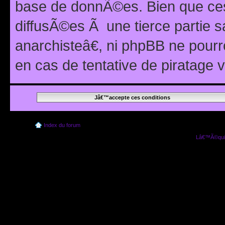
base de donnÃ©es. Bien que ces
diffusÃ©es Ã une tierce partie
anarchisteâ€, ni phpBB ne pour
en cas de tentative de piratage
Index du forum
Lâ€™Ã©quip