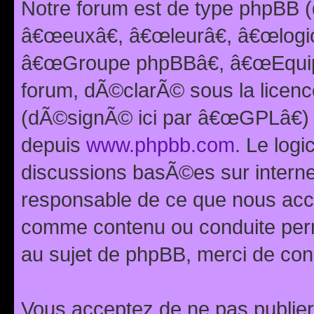
Notre forum est de type phpBB (
â€œeuxâ€, â€œleurâ€, â€œlog
â€œGroupe phpBBâ€, â€œEquipes
forum, dÃ©clarÃ© sous la licen
(dÃ©signÃ© ici par â€œGPLâ€) 
depuis
www.phpbb.com
. Le logi
discussions basÃ©es sur intern
responsable de ce que nous ac
comme contenu ou conduite perm
au sujet de phpBB, merci de con
Vous acceptez de ne pas publier