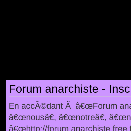
Forum anarchiste - Insc
En accÃ©dant Ã â€œForum anarc
â€œnousâ€, â€œnotreâ€, â€œno
â€œhttp://forum.anarchiste.free