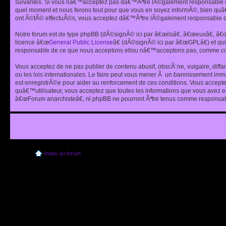
suivantes. Si vous nâ€™acceptez pas dâ€™Ãªtre lÃ©galement responsable de
quel moment et nous ferons tout pour que vous en soyez informÃ©, bien quâ
ont Ã©tÃ© effectuÃ©s, vous acceptez dâ€™Ãªtre lÃ©galement responsable de
Notre forum est de type phpBB (dÃ©signÃ© ici par â€œilsâ€, â€œeuxâ€, â
licence â€œ
General Public License
â€ (dÃ©signÃ© ici par â€œGPLâ€) et q
responsable de ce que nous acceptons et/ou nâ€™acceptons pas, comme cont
Vous acceptez de ne pas publier de contenu abusif, obscÃ¨ne, vulgaire, diff
ou les lois internationales. Le faire peut vous mener Ã un bannissement im
est enregistrÃ©e pour aider au renforcement de ces conditions. Vous accept
quâ€™utilisateur, vous acceptez que toutes les informations que vous avez 
â€œForum anarchisteâ€, ni phpBB ne pourront Ãªtre tenus comme responsabl
Index du forum