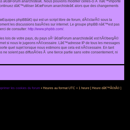
as â€œForum anarchisteâ€. Nous pouvons modifier celles-ci Ã nâ€™importe
s continuez dâ€™utiliser â€œForum anarchisteâ€ alors que des changements
quipes phpBBâ€) qui est un script libre de forum, dÃ©clarÃ© sous la
eulement les discussions basÃ©es sur internet. Le groupe phpBB nâ€™est pas
rci de consulter:
http://www.phpbb.com/
.
r les lois de votre pays, du pays oÃ¹ â€œForum anarchisteâ€ est hÃ©bergÃ©
ternet si nous le jugeons nÃ©cessaire. Lâ€™adresse IP de tous les messages
rte quel sujet lorsque nous estimons que cela est nÃ©cessaire. En tant
 ne soient pas diffusÃ©es Ã une tierce partie sans votre consentement, ni
primer les cookies du forum
• Heures au format UTC + 1 heure [ Heure dâ€™Ã©tÃ© ]