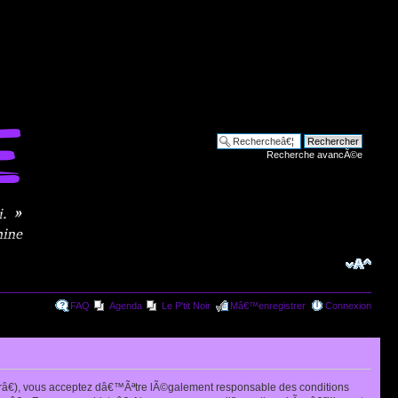
Recherche avancÃ©e
FAQ
Agenda
Le P'tit Noir
Mâ€™enregistrer
Connexion
râ€), vous acceptez dâ€™Ãªtre lÃ©galement responsable des conditions