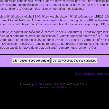
 toutes les conditions suivantes, alors nâ€™accÃ©dez pas et/ou nâ€™utilisez p
€™il soit prudent de vÃ©rifier rÃ©guliÃ¨rement celles-ci par vous-mÃªme. Si vou
s conditions dÃ©coulant des mises Ã jour et/ou modifications.
€œleurâ€, â€œlogiciel phpBBâ€, â€œwww.phpbb.comâ€, â€œGroupe phpBBâ€, â€œE
ui peut Ãªtre tÃ©lÃ©chargÃ© depuis
www.phpbb.com
. Le logiciel phpBB facilite s
enu ou conduite permis. Pour de plus amples informations au sujet de phpBB, me
amatoire, choquant, menaÃ§ant, Ã caractÃ¨re sexuel ou autre qui peut transgresse
mÃ©diat et permanent, avec une notification Ã votre fournisseur dâ€™accÃ¨s Ã in
ez que â€œForum anarchisteâ€ supprime, Ã©dite, dÃ©place ou verrouille nâ€™impo
entrÃ©es soient stockÃ©es dans notre base de donnÃ©es. Bien que ces informations
es en cas de tentative de piratage visant Ã compromettre les donnÃ©es.
Lâ€™Ã©quipe du forum
•
Sup
Powered by
phpBB
© 2000, 2002, 2005, 2007 phpBB Group
Traduction par:
phpBB-fr.com