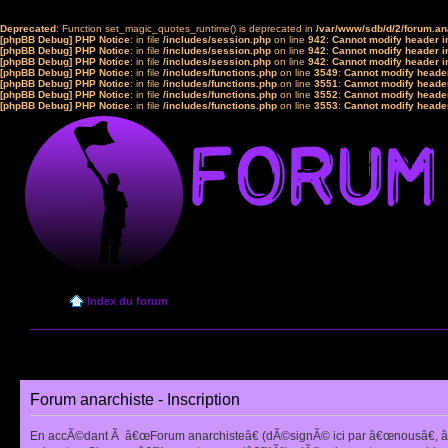
Deprecated
: Function set_magic_quotes_runtime() is deprecated in
/var/www/sdb/d/2/forum.a
[phpBB Debug] PHP Notice
: in file
/includes/session.php
on line
942
:
Cannot modify header in
[phpBB Debug] PHP Notice
: in file
/includes/session.php
on line
942
:
Cannot modify header in
[phpBB Debug] PHP Notice
: in file
/includes/session.php
on line
942
:
Cannot modify header in
[phpBB Debug] PHP Notice
: in file
/includes/functions.php
on line
3549
:
Cannot modify header
[phpBB Debug] PHP Notice
: in file
/includes/functions.php
on line
3551
:
Cannot modify header
[phpBB Debug] PHP Notice
: in file
/includes/functions.php
on line
3552
:
Cannot modify header
[phpBB Debug] PHP Notice
: in file
/includes/functions.php
on line
3553
:
Cannot modify header
Index du forum
Forum anarchiste - Inscription
En accÃ©dant Ã â€œForum anarchisteâ€ (dÃ©signÃ© ici par â€œnousâ€, â€œ