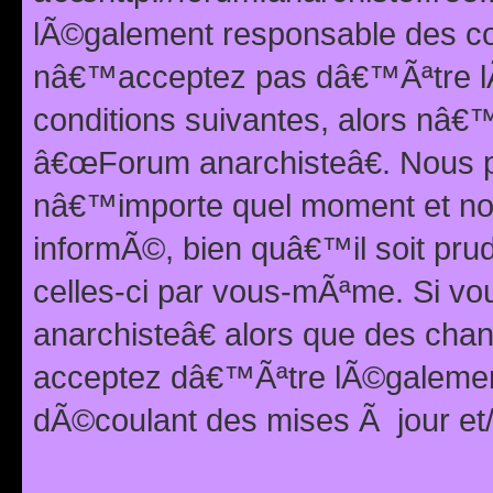
lÃ©galement responsable des con
nâ€™acceptez pas dâ€™Ãªtre lÃ
conditions suivantes, alors nâ
â€œForum anarchisteâ€. Nous p
nâ€™importe quel moment et nou
informÃ©, bien quâ€™il soit pru
celles-ci par vous-mÃªme. Si v
anarchisteâ€ alors que des ch
acceptez dâ€™Ãªtre lÃ©galemen
dÃ©coulant des mises Ã jour et/