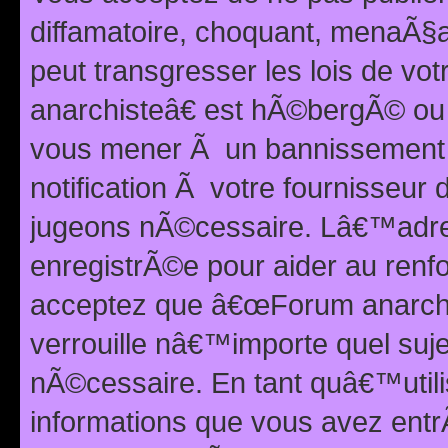
diffamatoire, choquant, menaÃ§a
peut transgresser les lois de v
anarchisteâ€ est hÃ©bergÃ© ou le
vous mener Ã un bannissement 
notification Ã votre fournisseur
jugeons nÃ©cessaire. Lâ€™adre
enregistrÃ©e pour aider au renf
acceptez que â€œForum anarchi
verrouille nâ€™importe quel suj
nÃ©cessaire. En tant quâ€™utili
informations que vous avez ent