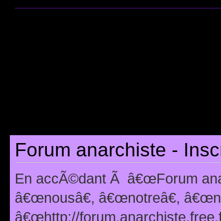
Forum anarchiste - Insc
En accÃ©dant Ã â€œForum anarc
â€œnousâ€, â€œnotreâ€, â€œno
â€œhttp://forum.anarchiste.free