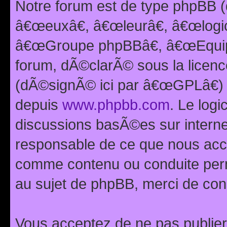
Notre forum est de type phpBB (
â€œeuxâ€, â€œleurâ€, â€œlog
â€œGroupe phpBBâ€, â€œEquipes
forum, dÃ©clarÃ© sous la licen
(dÃ©signÃ© ici par â€œGPLâ€) 
depuis
www.phpbb.com
. Le logi
discussions basÃ©es sur intern
responsable de ce que nous ac
comme contenu ou conduite perm
au sujet de phpBB, merci de con
Vous acceptez de ne pas publier