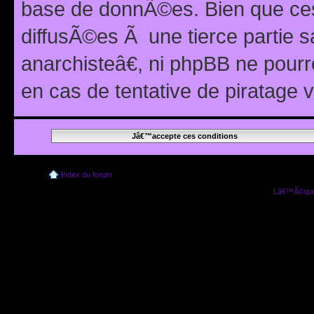
base de donnÃ©es. Bien que ces
diffusÃ©es Ã une tierce partie
anarchisteâ€, ni phpBB ne pour
en cas de tentative de piratage
Index du forum
Lâ€™Ã©quip