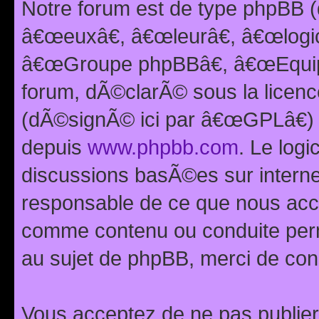
Notre forum est de type phpBB (
â€œeuxâ€, â€œleurâ€, â€œlog
â€œGroupe phpBBâ€, â€œEquipes
forum, dÃ©clarÃ© sous la licen
(dÃ©signÃ© ici par â€œGPLâ€) 
depuis
www.phpbb.com
. Le logi
discussions basÃ©es sur intern
responsable de ce que nous ac
comme contenu ou conduite perm
au sujet de phpBB, merci de con
Vous acceptez de ne pas publier