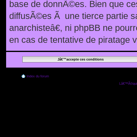
base de donnÃ©es. Bien que ces
diffusÃ©es Ã une tierce partie
anarchisteâ€, ni phpBB ne pour
en cas de tentative de piratage
Index du forum
Lâ€™Ã©quip