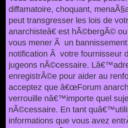
diffamatoire, choquant, menaÃ§a
peut transgresser les lois de v
anarchisteâ€ est hÃ©bergÃ© ou le
vous mener Ã un bannissement 
notification Ã votre fournisseur
jugeons nÃ©cessaire. Lâ€™adre
enregistrÃ©e pour aider au renf
acceptez que â€œForum anarchi
verrouille nâ€™importe quel suj
nÃ©cessaire. En tant quâ€™utili
informations que vous avez ent