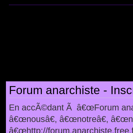
Forum anarchiste - Insc
En accÃ©dant Ã â€œForum anarc
â€œnousâ€, â€œnotreâ€, â€œno
â€œhttp://forum.anarchiste.free