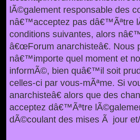
lÃ©galement responsable des con
nâ€™acceptez pas dâ€™Ãªtre lÃ
conditions suivantes, alors nâ
â€œForum anarchisteâ€. Nous p
nâ€™importe quel moment et nou
informÃ©, bien quâ€™il soit pru
celles-ci par vous-mÃªme. Si v
anarchisteâ€ alors que des ch
acceptez dâ€™Ãªtre lÃ©galemen
dÃ©coulant des mises Ã jour et/