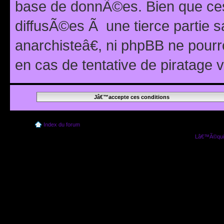
base de donnÃ©es. Bien que ces
diffusÃ©es Ã une tierce partie
anarchisteâ€, ni phpBB ne pour
en cas de tentative de piratage
Index du forum
Lâ€™Ã©quip