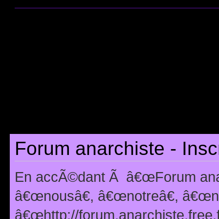
Forum anarchiste - Insc
En accÃ©dant Ã â€œForum anarc
â€œnousâ€, â€œnotreâ€, â€œno
â€œhttp://forum.anarchiste.free