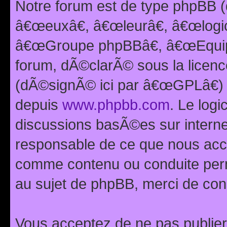
Notre forum est de type phpBB (
â€œeuxâ€, â€œleurâ€, â€œlog
â€œGroupe phpBBâ€, â€œEquipes
forum, dÃ©clarÃ© sous la licen
(dÃ©signÃ© ici par â€œGPLâ€) 
depuis
www.phpbb.com
. Le logi
discussions basÃ©es sur intern
responsable de ce que nous ac
comme contenu ou conduite perm
au sujet de phpBB, merci de con
Vous acceptez de ne pas publier