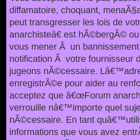
diffamatoire, choquant, menaÃ§a
peut transgresser les lois de v
anarchisteâ€ est hÃ©bergÃ© ou le
vous mener Ã un bannissement 
notification Ã votre fournisseur
jugeons nÃ©cessaire. Lâ€™adre
enregistrÃ©e pour aider au renf
acceptez que â€œForum anarchi
verrouille nâ€™importe quel suj
nÃ©cessaire. En tant quâ€™utili
informations que vous avez ent