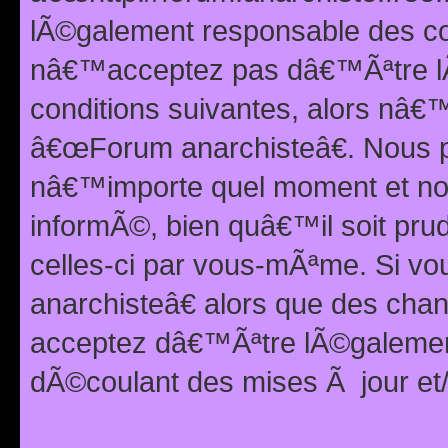
lÃ©galement responsable des con
nâ€™acceptez pas dâ€™Ãªtre lÃ
conditions suivantes, alors nâ
â€œForum anarchisteâ€. Nous p
nâ€™importe quel moment et nou
informÃ©, bien quâ€™il soit pru
celles-ci par vous-mÃªme. Si v
anarchisteâ€ alors que des ch
acceptez dâ€™Ãªtre lÃ©galemen
dÃ©coulant des mises Ã jour et/