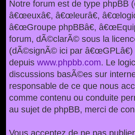
Notre forum est de type phpBB (
â€œeuxâ€, â€œleurâ€, â€œlog
â€œGroupe phpBBâ€, â€œEquipes
forum, dÃ©clarÃ© sous la licen
(dÃ©signÃ© ici par â€œGPLâ€) 
depuis
www.phpbb.com
. Le logi
discussions basÃ©es sur intern
responsable de ce que nous ac
comme contenu ou conduite perm
au sujet de phpBB, merci de con
Vous acceptez de ne pas publier