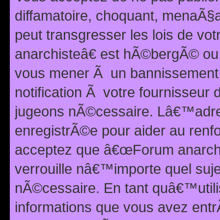
diffamatoire, choquant, menaÃ§a
peut transgresser les lois de v
anarchisteâ€ est hÃ©bergÃ© ou le
vous mener Ã un bannissement 
notification Ã votre fournisseur
jugeons nÃ©cessaire. Lâ€™adre
enregistrÃ©e pour aider au renf
acceptez que â€œForum anarchi
verrouille nâ€™importe quel suj
nÃ©cessaire. En tant quâ€™utili
informations que vous avez ent