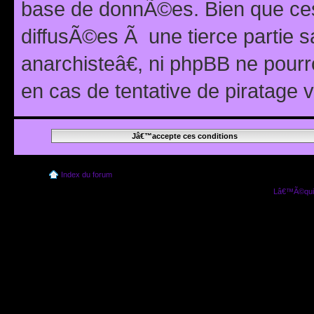
base de donnÃ©es. Bien que ces
diffusÃ©es Ã une tierce partie
anarchisteâ€, ni phpBB ne pour
en cas de tentative de piratage
Index du forum
Lâ€™Ã©quip