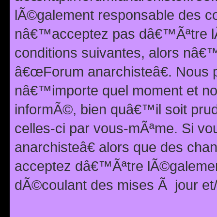
lÃ©galement responsable des con
nâ€™acceptez pas dâ€™Ãªtre lÃ
conditions suivantes, alors nâ
â€œForum anarchisteâ€. Nous p
nâ€™importe quel moment et nou
informÃ©, bien quâ€™il soit pru
celles-ci par vous-mÃªme. Si v
anarchisteâ€ alors que des ch
acceptez dâ€™Ãªtre lÃ©galemen
dÃ©coulant des mises Ã jour et/