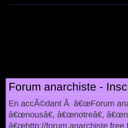
Forum anarchiste - Insc
En accÃ©dant Ã â€œForum anarc
â€œnousâ€, â€œnotreâ€, â€œno
â€œhttp://forum.anarchiste.free