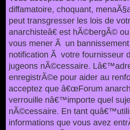
diffamatoire, choquant, menaÃ§a
peut transgresser les lois de v
anarchisteâ€ est hÃ©bergÃ© ou le
vous mener Ã un bannissement 
notification Ã votre fournisseur
jugeons nÃ©cessaire. Lâ€™adre
enregistrÃ©e pour aider au renf
acceptez que â€œForum anarchi
verrouille nâ€™importe quel suj
nÃ©cessaire. En tant quâ€™utili
informations que vous avez ent