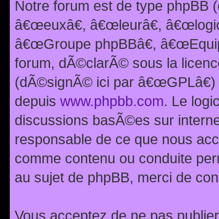
Notre forum est de type phpBB (
â€œeuxâ€, â€œleurâ€, â€œlog
â€œGroupe phpBBâ€, â€œEquipes
forum, dÃ©clarÃ© sous la licen
(dÃ©signÃ© ici par â€œGPLâ€) 
depuis
www.phpbb.com
. Le logi
discussions basÃ©es sur intern
responsable de ce que nous ac
comme contenu ou conduite perm
au sujet de phpBB, merci de con
Vous acceptez de ne pas publier