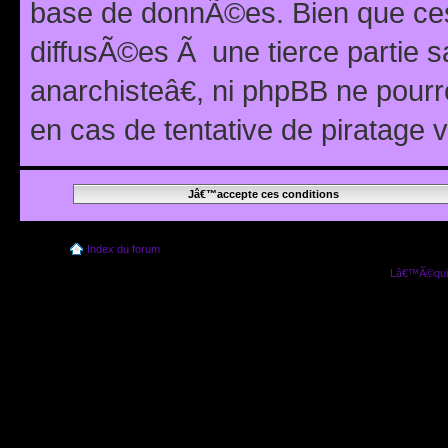
base de donnÃ©es. Bien que ces
diffusÃ©es Ã une tierce partie
anarchisteâ€, ni phpBB ne pour
en cas de tentative de piratage
Index du forum
Lâ€™Ã©quip