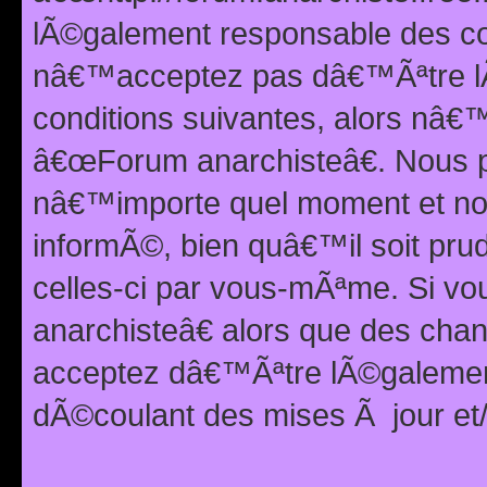
lÃ©galement responsable des con
nâ€™acceptez pas dâ€™Ãªtre lÃ
conditions suivantes, alors nâ
â€œForum anarchisteâ€. Nous p
nâ€™importe quel moment et nou
informÃ©, bien quâ€™il soit pru
celles-ci par vous-mÃªme. Si v
anarchisteâ€ alors que des ch
acceptez dâ€™Ãªtre lÃ©galemen
dÃ©coulant des mises Ã jour et/