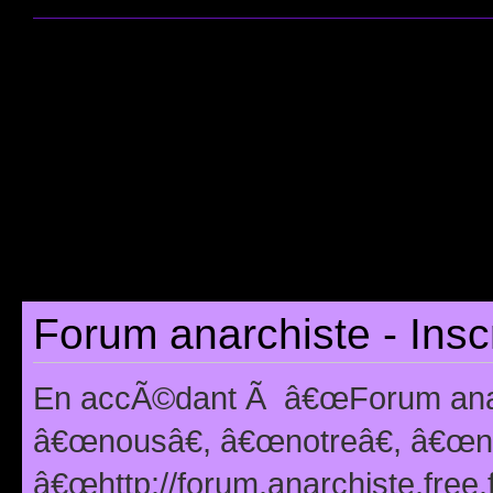
Forum anarchiste - Insc
En accÃ©dant Ã â€œForum anarc
â€œnousâ€, â€œnotreâ€, â€œno
â€œhttp://forum.anarchiste.free