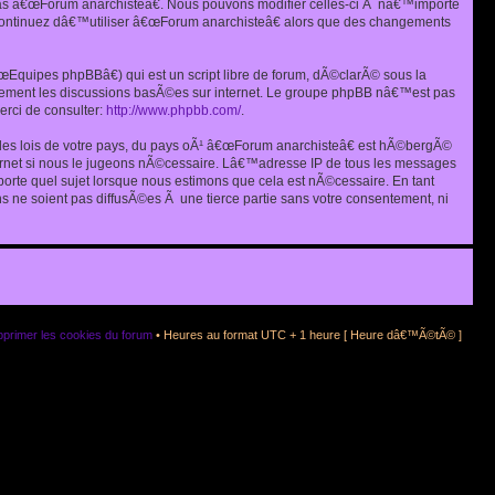
as â€œForum anarchisteâ€. Nous pouvons modifier celles-ci Ã nâ€™importe
s continuez dâ€™utiliser â€œForum anarchisteâ€ alors que des changements
quipes phpBBâ€) qui est un script libre de forum, dÃ©clarÃ© sous la
eulement les discussions basÃ©es sur internet. Le groupe phpBB nâ€™est pas
rci de consulter:
http://www.phpbb.com/
.
r les lois de votre pays, du pays oÃ¹ â€œForum anarchisteâ€ est hÃ©bergÃ©
ternet si nous le jugeons nÃ©cessaire. Lâ€™adresse IP de tous les messages
rte quel sujet lorsque nous estimons que cela est nÃ©cessaire. En tant
 ne soient pas diffusÃ©es Ã une tierce partie sans votre consentement, ni
primer les cookies du forum
• Heures au format UTC + 1 heure [ Heure dâ€™Ã©tÃ© ]