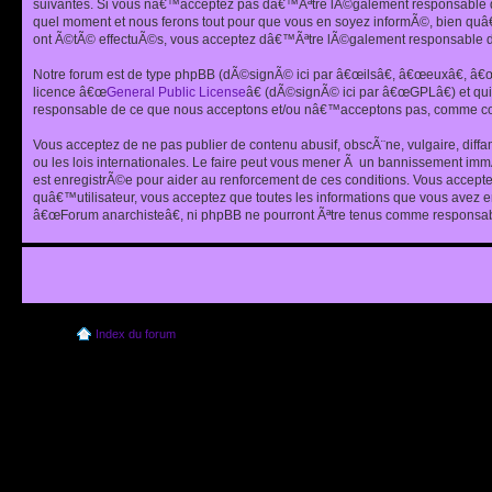
suivantes. Si vous nâ€™acceptez pas dâ€™Ãªtre lÃ©galement responsable de
quel moment et nous ferons tout pour que vous en soyez informÃ©, bien quâ
ont Ã©tÃ© effectuÃ©s, vous acceptez dâ€™Ãªtre lÃ©galement responsable de
Notre forum est de type phpBB (dÃ©signÃ© ici par â€œilsâ€, â€œeuxâ€, â
licence â€œ
General Public License
â€ (dÃ©signÃ© ici par â€œGPLâ€) et q
responsable de ce que nous acceptons et/ou nâ€™acceptons pas, comme cont
Vous acceptez de ne pas publier de contenu abusif, obscÃ¨ne, vulgaire, diff
ou les lois internationales. Le faire peut vous mener Ã un bannissement im
est enregistrÃ©e pour aider au renforcement de ces conditions. Vous accept
quâ€™utilisateur, vous acceptez que toutes les informations que vous avez 
â€œForum anarchisteâ€, ni phpBB ne pourront Ãªtre tenus comme responsabl
Index du forum