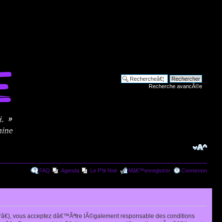
Recherche avancÃ©e
FAQ
Agenda
Le P'tit Noir
Mâ€™enregistrer
Connexion
râ€), vous acceptez dâ€™Ãªtre lÃ©galement responsable des conditions