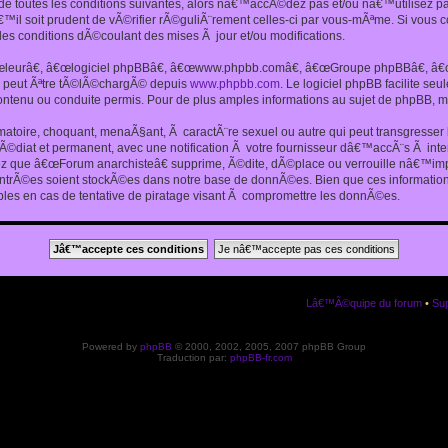
 toutes les conditions suivantes, alors nâ€™accÃ©dez pas et/ou nâ€™utilisez p
€™il soit prudent de vÃ©rifier rÃ©guliÃ¨rement celles-ci par vous-mÃªme. Si vou
s conditions dÃ©coulant des mises Ã jour et/ou modifications.
€œleurâ€, â€œlogiciel phpBBâ€, â€œwww.phpbb.comâ€, â€œGroupe phpBBâ€, â€œE
ui peut Ãªtre tÃ©lÃ©chargÃ© depuis
www.phpbb.com
. Le logiciel phpBB facilite s
enu ou conduite permis. Pour de plus amples informations au sujet de phpBB, me
amatoire, choquant, menaÃ§ant, Ã caractÃ¨re sexuel ou autre qui peut transgresse
mÃ©diat et permanent, avec une notification Ã votre fournisseur dâ€™accÃ¨s Ã in
ez que â€œForum anarchisteâ€ supprime, Ã©dite, dÃ©place ou verrouille nâ€™impo
entrÃ©es soient stockÃ©es dans notre base de donnÃ©es. Bien que ces informations
es en cas de tentative de piratage visant Ã compromettre les donnÃ©es.
Lâ€™Ã©quipe du forum
•
Sup
Powered by
phpBB
© 2000, 2002, 2005, 2007 phpBB Group
Traduction par:
phpBB-fr.com