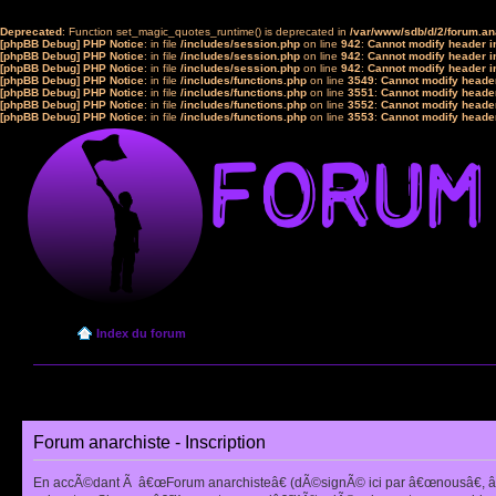
Deprecated
: Function set_magic_quotes_runtime() is deprecated in
/var/www/sdb/d/2/forum.a
[phpBB Debug] PHP Notice
: in file
/includes/session.php
on line
942
:
Cannot modify header in
[phpBB Debug] PHP Notice
: in file
/includes/session.php
on line
942
:
Cannot modify header in
[phpBB Debug] PHP Notice
: in file
/includes/session.php
on line
942
:
Cannot modify header in
[phpBB Debug] PHP Notice
: in file
/includes/functions.php
on line
3549
:
Cannot modify header
[phpBB Debug] PHP Notice
: in file
/includes/functions.php
on line
3551
:
Cannot modify header
[phpBB Debug] PHP Notice
: in file
/includes/functions.php
on line
3552
:
Cannot modify header
[phpBB Debug] PHP Notice
: in file
/includes/functions.php
on line
3553
:
Cannot modify header
Index du forum
Forum anarchiste - Inscription
En accÃ©dant Ã â€œForum anarchisteâ€ (dÃ©signÃ© ici par â€œnousâ€, â€œ