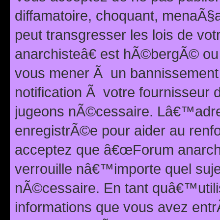
diffamatoire, choquant, menaÃ§a
peut transgresser les lois de v
anarchisteâ€ est hÃ©bergÃ© ou le
vous mener Ã un bannissement 
notification Ã votre fournisseur
jugeons nÃ©cessaire. Lâ€™adre
enregistrÃ©e pour aider au renf
acceptez que â€œForum anarchi
verrouille nâ€™importe quel suj
nÃ©cessaire. En tant quâ€™utili
informations que vous avez ent