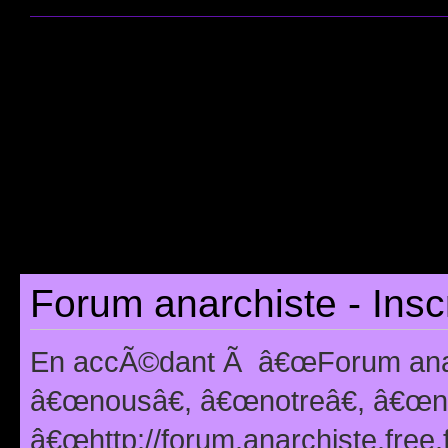
Forum anarchiste - Insc
En accÃ©dant Ã â€œForum anarc
â€œnousâ€, â€œnotreâ€, â€œno
â€œhttp://forum.anarchiste.free