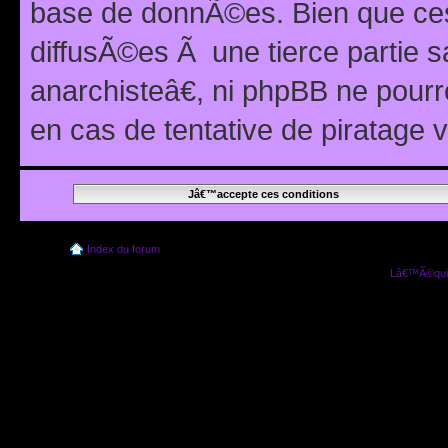
base de donnÃ©es. Bien que ces
diffusÃ©es Ã une tierce partie
anarchisteâ€, ni phpBB ne pour
en cas de tentative de piratage
Index du forum
Lâ€™Ã©quip