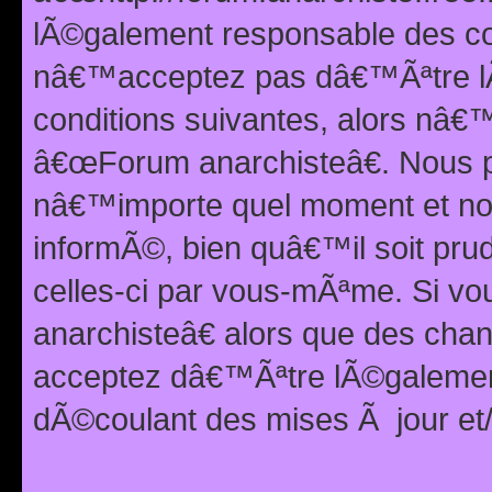
lÃ©galement responsable des con
nâ€™acceptez pas dâ€™Ãªtre lÃ
conditions suivantes, alors nâ
â€œForum anarchisteâ€. Nous p
nâ€™importe quel moment et nou
informÃ©, bien quâ€™il soit pru
celles-ci par vous-mÃªme. Si v
anarchisteâ€ alors que des ch
acceptez dâ€™Ãªtre lÃ©galemen
dÃ©coulant des mises Ã jour et/