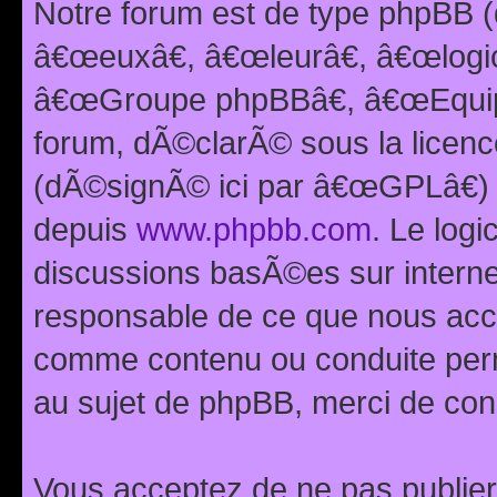
Notre forum est de type phpBB (
â€œeuxâ€, â€œleurâ€, â€œlog
â€œGroupe phpBBâ€, â€œEquipes
forum, dÃ©clarÃ© sous la licen
(dÃ©signÃ© ici par â€œGPLâ€) 
depuis
www.phpbb.com
. Le logi
discussions basÃ©es sur intern
responsable de ce que nous ac
comme contenu ou conduite perm
au sujet de phpBB, merci de con
Vous acceptez de ne pas publier