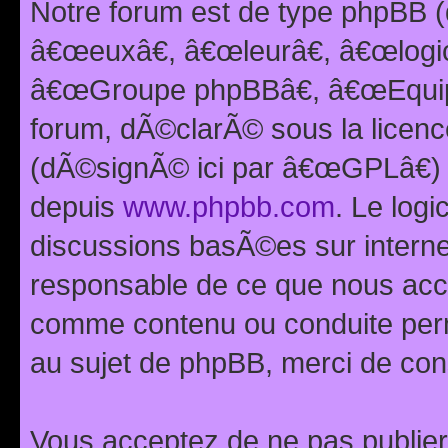
Notre forum est de type phpBB (
â€œeuxâ€, â€œleurâ€, â€œlog
â€œGroupe phpBBâ€, â€œEquipes
forum, dÃ©clarÃ© sous la licen
(dÃ©signÃ© ici par â€œGPLâ€) 
depuis
www.phpbb.com
. Le logi
discussions basÃ©es sur intern
responsable de ce que nous ac
comme contenu ou conduite perm
au sujet de phpBB, merci de con
Vous acceptez de ne pas publier