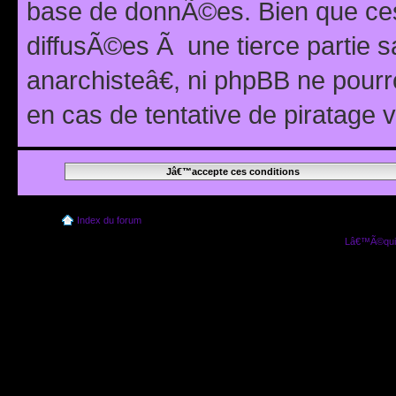
base de donnÃ©es. Bien que ces
diffusÃ©es Ã une tierce partie
anarchisteâ€, ni phpBB ne pour
en cas de tentative de piratage
Index du forum
Lâ€™Ã©quip