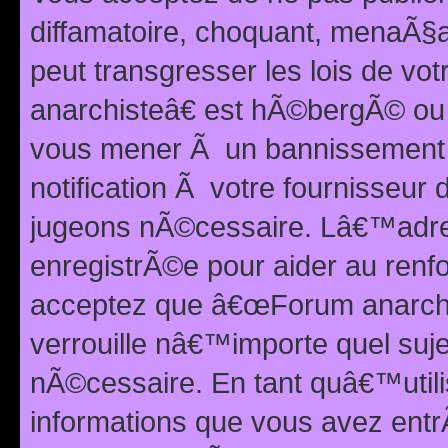
diffamatoire, choquant, menaÃ§a
peut transgresser les lois de v
anarchisteâ€ est hÃ©bergÃ© ou le
vous mener Ã un bannissement 
notification Ã votre fournisseur
jugeons nÃ©cessaire. Lâ€™adre
enregistrÃ©e pour aider au renf
acceptez que â€œForum anarchi
verrouille nâ€™importe quel suj
nÃ©cessaire. En tant quâ€™utili
informations que vous avez ent