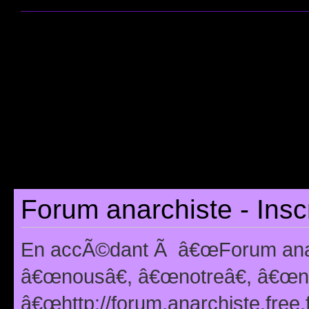
Forum anarchiste - Insc
En accÃ©dant Ã â€œForum anarc
â€œnousâ€, â€œnotreâ€, â€œno
â€œhttp://forum.anarchiste.free