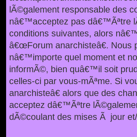
lÃ©galement responsable des con
nâ€™acceptez pas dâ€™Ãªtre lÃ
conditions suivantes, alors nâ
â€œForum anarchisteâ€. Nous p
nâ€™importe quel moment et nou
informÃ©, bien quâ€™il soit pru
celles-ci par vous-mÃªme. Si v
anarchisteâ€ alors que des ch
acceptez dâ€™Ãªtre lÃ©galemen
dÃ©coulant des mises Ã jour et/