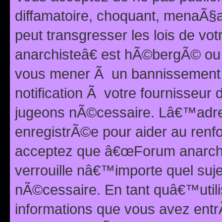
diffamatoire, choquant, menaÃ§a
peut transgresser les lois de v
anarchisteâ€ est hÃ©bergÃ© ou le
vous mener Ã un bannissement 
notification Ã votre fournisseur
jugeons nÃ©cessaire. Lâ€™adre
enregistrÃ©e pour aider au renf
acceptez que â€œForum anarchi
verrouille nâ€™importe quel suj
nÃ©cessaire. En tant quâ€™utili
informations que vous avez ent