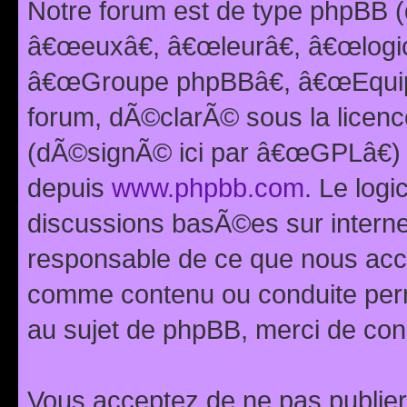
Notre forum est de type phpBB (
â€œeuxâ€, â€œleurâ€, â€œlog
â€œGroupe phpBBâ€, â€œEquipes
forum, dÃ©clarÃ© sous la licen
(dÃ©signÃ© ici par â€œGPLâ€) 
depuis
www.phpbb.com
. Le logi
discussions basÃ©es sur intern
responsable de ce que nous ac
comme contenu ou conduite perm
au sujet de phpBB, merci de con
Vous acceptez de ne pas publier