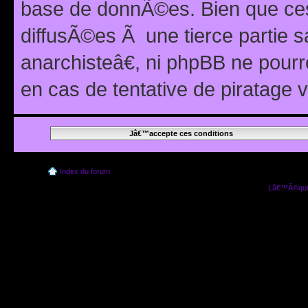
base de donnÃ©es. Bien que ces
diffusÃ©es Ã une tierce partie
anarchisteâ€, ni phpBB ne pour
en cas de tentative de piratage
Index du forum
Lâ€™Ã©quip