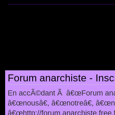
Forum anarchiste - Insc
En accÃ©dant Ã â€œForum anarc
â€œnousâ€, â€œnotreâ€, â€œno
â€œhttp://forum.anarchiste.free