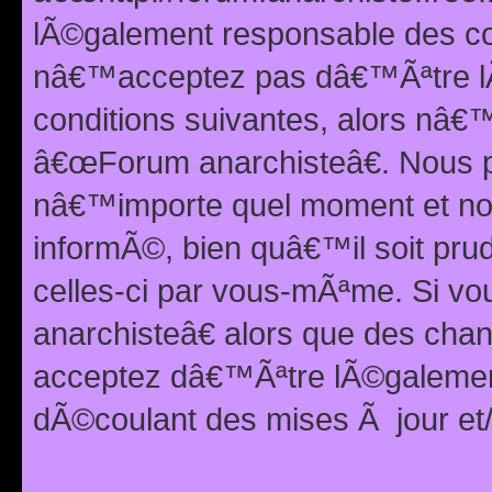
lÃ©galement responsable des con
nâ€™acceptez pas dâ€™Ãªtre lÃ
conditions suivantes, alors nâ
â€œForum anarchisteâ€. Nous p
nâ€™importe quel moment et nou
informÃ©, bien quâ€™il soit pru
celles-ci par vous-mÃªme. Si v
anarchisteâ€ alors que des ch
acceptez dâ€™Ãªtre lÃ©galemen
dÃ©coulant des mises Ã jour et/