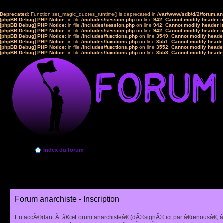
Deprecated
: Function set_magic_quotes_runtime() is deprecated in
/var/www/sdb/d/2/forum.a
[phpBB Debug] PHP Notice
: in file
/includes/session.php
on line
942
:
Cannot modify header in
[phpBB Debug] PHP Notice
: in file
/includes/session.php
on line
942
:
Cannot modify header in
[phpBB Debug] PHP Notice
: in file
/includes/session.php
on line
942
:
Cannot modify header in
[phpBB Debug] PHP Notice
: in file
/includes/functions.php
on line
3549
:
Cannot modify header
[phpBB Debug] PHP Notice
: in file
/includes/functions.php
on line
3551
:
Cannot modify header
[phpBB Debug] PHP Notice
: in file
/includes/functions.php
on line
3552
:
Cannot modify header
[phpBB Debug] PHP Notice
: in file
/includes/functions.php
on line
3553
:
Cannot modify header
Index du forum
Forum anarchiste - Inscription
En accÃ©dant Ã â€œForum anarchisteâ€ (dÃ©signÃ© ici par â€œnousâ€, â€œ