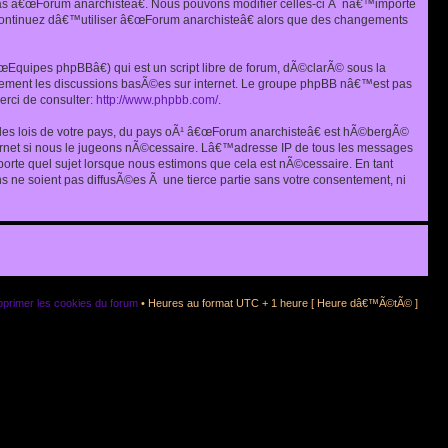
as â€œForum anarchisteâ€. Nous pouvons modifier celles-ci Ã nâ€™importe
s continuez dâ€™utiliser â€œForum anarchisteâ€ alors que des changements
quipes phpBBâ€) qui est un script libre de forum, dÃ©clarÃ© sous la
eulement les discussions basÃ©es sur internet. Le groupe phpBB nâ€™est pas
rci de consulter:
http://www.phpbb.com/
.
r les lois de votre pays, du pays oÃ¹ â€œForum anarchisteâ€ est hÃ©bergÃ©
ternet si nous le jugeons nÃ©cessaire. Lâ€™adresse IP de tous les messages
rte quel sujet lorsque nous estimons que cela est nÃ©cessaire. En tant
 ne soient pas diffusÃ©es Ã une tierce partie sans votre consentement, ni
primer les cookies du forum
• Heures au format UTC + 1 heure [ Heure dâ€™Ã©tÃ© ]