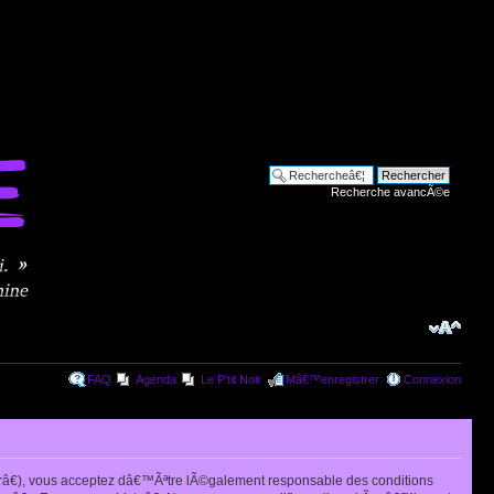
Recherche avancÃ©e
FAQ
Agenda
Le P'tit Noir
Mâ€™enregistrer
Connexion
râ€), vous acceptez dâ€™Ãªtre lÃ©galement responsable des conditions