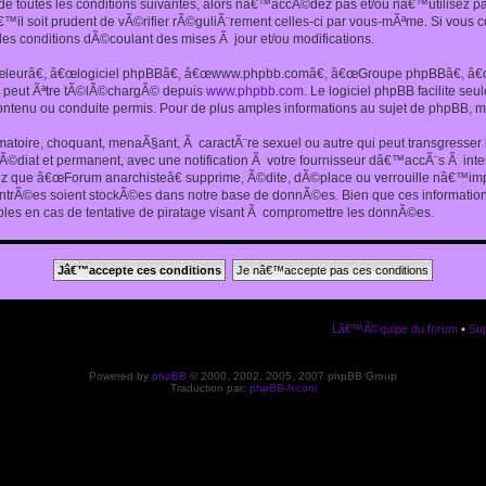
 toutes les conditions suivantes, alors nâ€™accÃ©dez pas et/ou nâ€™utilisez p
€™il soit prudent de vÃ©rifier rÃ©guliÃ¨rement celles-ci par vous-mÃªme. Si vou
s conditions dÃ©coulant des mises Ã jour et/ou modifications.
€œleurâ€, â€œlogiciel phpBBâ€, â€œwww.phpbb.comâ€, â€œGroupe phpBBâ€, â€œE
ui peut Ãªtre tÃ©lÃ©chargÃ© depuis
www.phpbb.com
. Le logiciel phpBB facilite s
enu ou conduite permis. Pour de plus amples informations au sujet de phpBB, me
amatoire, choquant, menaÃ§ant, Ã caractÃ¨re sexuel ou autre qui peut transgresse
mÃ©diat et permanent, avec une notification Ã votre fournisseur dâ€™accÃ¨s Ã in
ez que â€œForum anarchisteâ€ supprime, Ã©dite, dÃ©place ou verrouille nâ€™impo
entrÃ©es soient stockÃ©es dans notre base de donnÃ©es. Bien que ces informations
es en cas de tentative de piratage visant Ã compromettre les donnÃ©es.
Lâ€™Ã©quipe du forum
•
Sup
Powered by
phpBB
© 2000, 2002, 2005, 2007 phpBB Group
Traduction par:
phpBB-fr.com