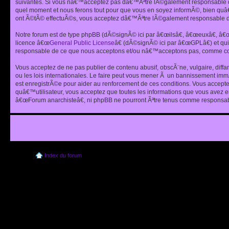
suivantes. Si vous nâ€™acceptez pas dâ€™Ãªtre lÃ©galement responsable de
quel moment et nous ferons tout pour que vous en soyez informÃ©, bien quâ
ont Ã©tÃ© effectuÃ©s, vous acceptez dâ€™Ãªtre lÃ©galement responsable de
Notre forum est de type phpBB (dÃ©signÃ© ici par â€œilsâ€, â€œeuxâ€, â
licence â€œ
General Public License
â€ (dÃ©signÃ© ici par â€œGPLâ€) et q
responsable de ce que nous acceptons et/ou nâ€™acceptons pas, comme cont
Vous acceptez de ne pas publier de contenu abusif, obscÃ¨ne, vulgaire, diff
ou les lois internationales. Le faire peut vous mener Ã un bannissement im
est enregistrÃ©e pour aider au renforcement de ces conditions. Vous accept
quâ€™utilisateur, vous acceptez que toutes les informations que vous avez 
â€œForum anarchisteâ€, ni phpBB ne pourront Ãªtre tenus comme responsabl
Index du forum