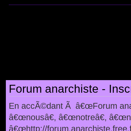
Forum anarchiste - Insc
En accÃ©dant Ã â€œForum anarc
â€œnousâ€, â€œnotreâ€, â€œno
â€œhttp://forum.anarchiste.free