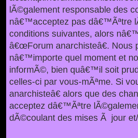
lÃ©galement responsable des con
nâ€™acceptez pas dâ€™Ãªtre lÃ
conditions suivantes, alors nâ
â€œForum anarchisteâ€. Nous p
nâ€™importe quel moment et nou
informÃ©, bien quâ€™il soit pru
celles-ci par vous-mÃªme. Si v
anarchisteâ€ alors que des ch
acceptez dâ€™Ãªtre lÃ©galemen
dÃ©coulant des mises Ã jour et/