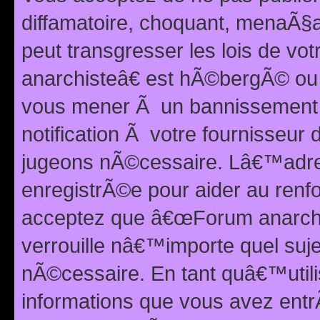
diffamatoire, choquant, menaÃ§a
peut transgresser les lois de v
anarchisteâ€ est hÃ©bergÃ© ou le
vous mener Ã un bannissement 
notification Ã votre fournisseur
jugeons nÃ©cessaire. Lâ€™adre
enregistrÃ©e pour aider au renf
acceptez que â€œForum anarchi
verrouille nâ€™importe quel suj
nÃ©cessaire. En tant quâ€™utili
informations que vous avez ent