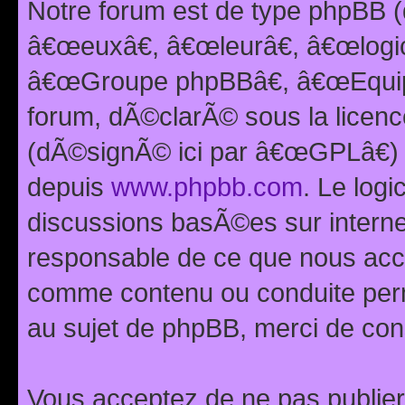
Notre forum est de type phpBB (
â€œeuxâ€, â€œleurâ€, â€œlog
â€œGroupe phpBBâ€, â€œEquipes
forum, dÃ©clarÃ© sous la licen
(dÃ©signÃ© ici par â€œGPLâ€) 
depuis
www.phpbb.com
. Le logi
discussions basÃ©es sur intern
responsable de ce que nous ac
comme contenu ou conduite perm
au sujet de phpBB, merci de con
Vous acceptez de ne pas publier