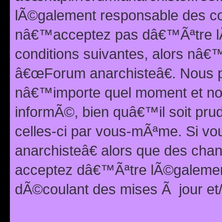
lÃ©galement responsable des con
nâ€™acceptez pas dâ€™Ãªtre lÃ
conditions suivantes, alors nâ
â€œForum anarchisteâ€. Nous p
nâ€™importe quel moment et nou
informÃ©, bien quâ€™il soit pru
celles-ci par vous-mÃªme. Si v
anarchisteâ€ alors que des ch
acceptez dâ€™Ãªtre lÃ©galemen
dÃ©coulant des mises Ã jour et/