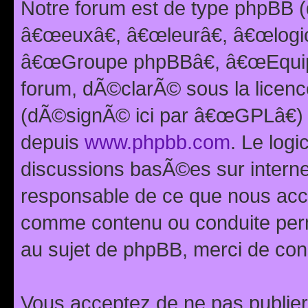
Notre forum est de type phpBB (
â€œeuxâ€, â€œleurâ€, â€œlog
â€œGroupe phpBBâ€, â€œEquipes
forum, dÃ©clarÃ© sous la licen
(dÃ©signÃ© ici par â€œGPLâ€) 
depuis
www.phpbb.com
. Le logi
discussions basÃ©es sur intern
responsable de ce que nous ac
comme contenu ou conduite perm
au sujet de phpBB, merci de con
Vous acceptez de ne pas publier