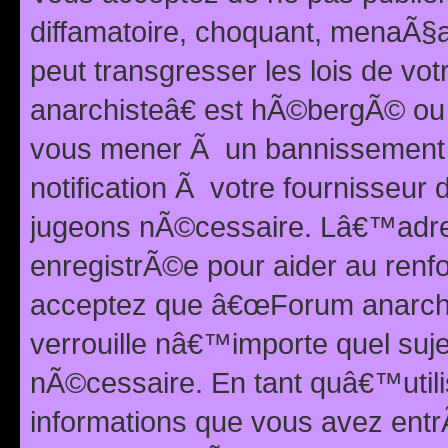
diffamatoire, choquant, menaÃ§a
peut transgresser les lois de v
anarchisteâ€ est hÃ©bergÃ© ou le
vous mener Ã un bannissement 
notification Ã votre fournisseur
jugeons nÃ©cessaire. Lâ€™adre
enregistrÃ©e pour aider au renf
acceptez que â€œForum anarchi
verrouille nâ€™importe quel suj
nÃ©cessaire. En tant quâ€™utili
informations que vous avez ent