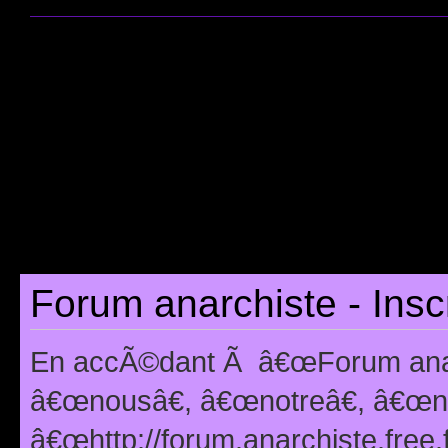
Forum anarchiste - Insc
En accÃ©dant Ã â€œForum anarc
â€œnousâ€, â€œnotreâ€, â€œno
â€œhttp://forum.anarchiste.free