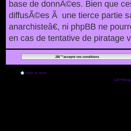
base de donnÃ©es. Bien que ces
diffusÃ©es Ã une tierce partie
anarchisteâ€, ni phpBB ne pour
en cas de tentative de piratage
Index du forum
Lâ€™Ã©quip