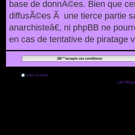
base de donnÃ©es. Bien que ces
diffusÃ©es Ã une tierce partie
anarchisteâ€, ni phpBB ne pour
en cas de tentative de piratage
Index du forum
Lâ€™Ã©quip