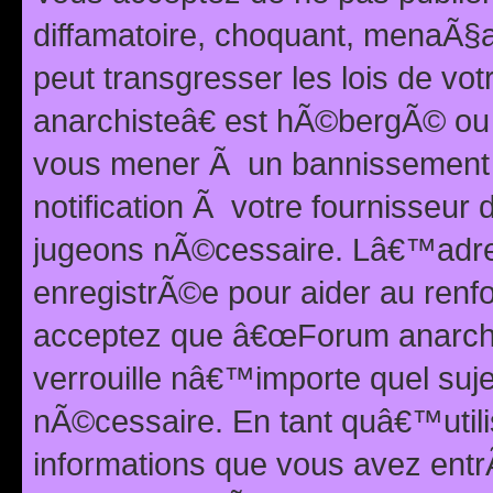
diffamatoire, choquant, menaÃ§a
peut transgresser les lois de v
anarchisteâ€ est hÃ©bergÃ© ou le
vous mener Ã un bannissement 
notification Ã votre fournisseur
jugeons nÃ©cessaire. Lâ€™adre
enregistrÃ©e pour aider au renf
acceptez que â€œForum anarchi
verrouille nâ€™importe quel suj
nÃ©cessaire. En tant quâ€™utili
informations que vous avez ent