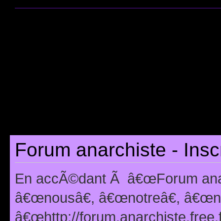
Forum anarchiste - Insc
En accÃ©dant Ã â€œForum anarc
â€œnousâ€, â€œnotreâ€, â€œno
â€œhttp://forum.anarchiste.free