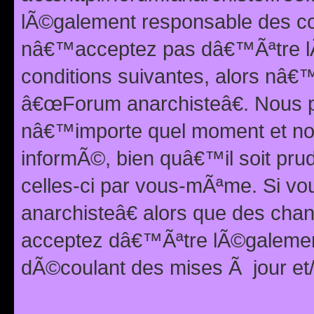
lÃ©galement responsable des con
nâ€™acceptez pas dâ€™Ãªtre lÃ
conditions suivantes, alors nâ
â€œForum anarchisteâ€. Nous p
nâ€™importe quel moment et nou
informÃ©, bien quâ€™il soit pru
celles-ci par vous-mÃªme. Si v
anarchisteâ€ alors que des ch
acceptez dâ€™Ãªtre lÃ©galemen
dÃ©coulant des mises Ã jour et/