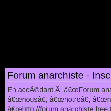
Forum anarchiste - Insc
En accÃ©dant Ã â€œForum anarc
â€œnousâ€, â€œnotreâ€, â€œno
â€œhttp://forum.anarchiste.free