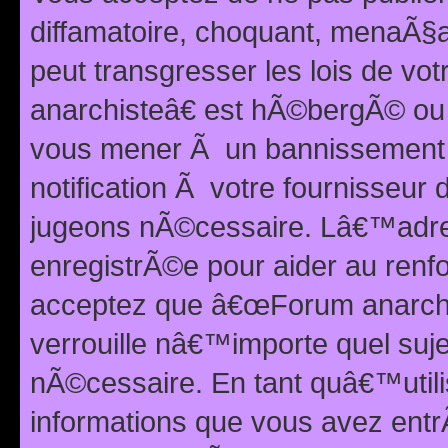
diffamatoire, choquant, menaÃ§a
peut transgresser les lois de v
anarchisteâ€ est hÃ©bergÃ© ou le
vous mener Ã un bannissement 
notification Ã votre fournisseur
jugeons nÃ©cessaire. Lâ€™adre
enregistrÃ©e pour aider au renf
acceptez que â€œForum anarchi
verrouille nâ€™importe quel suj
nÃ©cessaire. En tant quâ€™utili
informations que vous avez ent