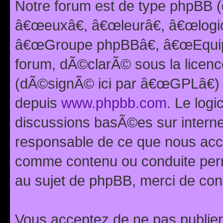
Notre forum est de type phpBB (
â€œeuxâ€, â€œleurâ€, â€œlog
â€œGroupe phpBBâ€, â€œEquipes
forum, dÃ©clarÃ© sous la licen
(dÃ©signÃ© ici par â€œGPLâ€) 
depuis
www.phpbb.com
. Le logi
discussions basÃ©es sur intern
responsable de ce que nous ac
comme contenu ou conduite perm
au sujet de phpBB, merci de con
Vous acceptez de ne pas publier