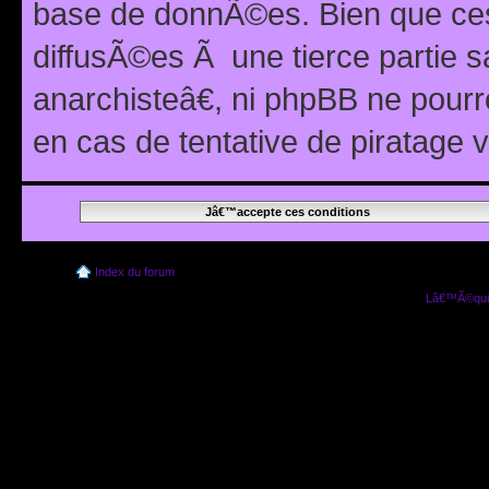
base de donnÃ©es. Bien que ces
diffusÃ©es Ã une tierce partie
anarchisteâ€, ni phpBB ne pour
en cas de tentative de piratage
Index du forum
Lâ€™Ã©quip