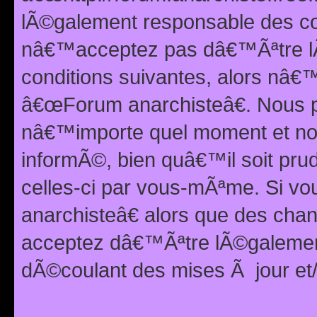
lÃ©galement responsable des con
nâ€™acceptez pas dâ€™Ãªtre lÃ
conditions suivantes, alors nâ
â€œForum anarchisteâ€. Nous p
nâ€™importe quel moment et nou
informÃ©, bien quâ€™il soit pru
celles-ci par vous-mÃªme. Si v
anarchisteâ€ alors que des ch
acceptez dâ€™Ãªtre lÃ©galemen
dÃ©coulant des mises Ã jour et/