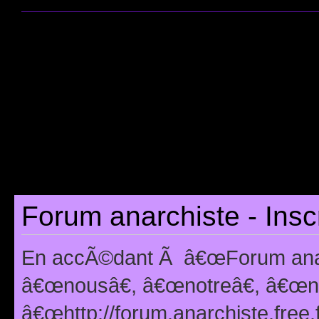
Forum anarchiste - Insc
En accÃ©dant Ã â€œForum anarc
â€œnousâ€, â€œnotreâ€, â€œno
â€œhttp://forum.anarchiste.free