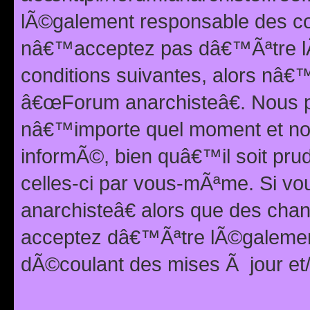
lÃ©galement responsable des con
nâ€™acceptez pas dâ€™Ãªtre lÃ
conditions suivantes, alors nâ
â€œForum anarchisteâ€. Nous p
nâ€™importe quel moment et nou
informÃ©, bien quâ€™il soit pru
celles-ci par vous-mÃªme. Si v
anarchisteâ€ alors que des ch
acceptez dâ€™Ãªtre lÃ©galemen
dÃ©coulant des mises Ã jour et/