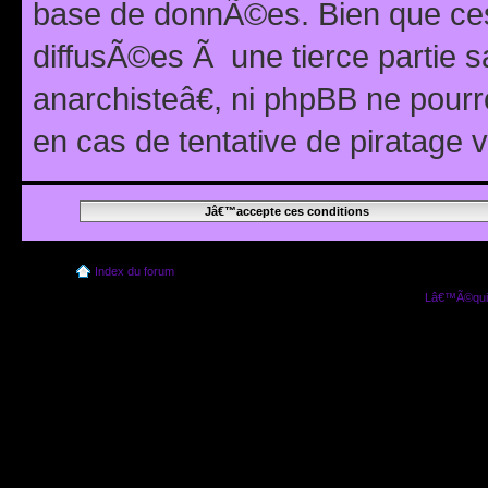
base de donnÃ©es. Bien que ces
diffusÃ©es Ã une tierce partie
anarchisteâ€, ni phpBB ne pour
en cas de tentative de piratage
Index du forum
Lâ€™Ã©quip