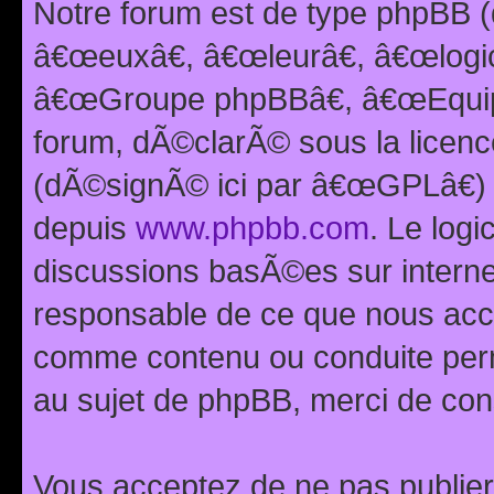
Notre forum est de type phpBB (
â€œeuxâ€, â€œleurâ€, â€œlog
â€œGroupe phpBBâ€, â€œEquipes
forum, dÃ©clarÃ© sous la licen
(dÃ©signÃ© ici par â€œGPLâ€) 
depuis
www.phpbb.com
. Le logi
discussions basÃ©es sur intern
responsable de ce que nous ac
comme contenu ou conduite perm
au sujet de phpBB, merci de con
Vous acceptez de ne pas publier