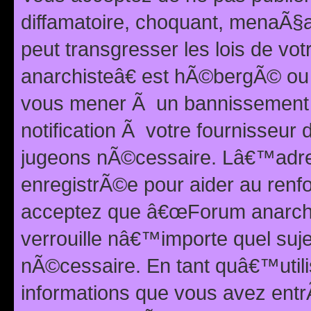
diffamatoire, choquant, menaÃ§a
peut transgresser les lois de v
anarchisteâ€ est hÃ©bergÃ© ou le
vous mener Ã un bannissement 
notification Ã votre fournisseur
jugeons nÃ©cessaire. Lâ€™adre
enregistrÃ©e pour aider au renf
acceptez que â€œForum anarchi
verrouille nâ€™importe quel suj
nÃ©cessaire. En tant quâ€™utili
informations que vous avez ent