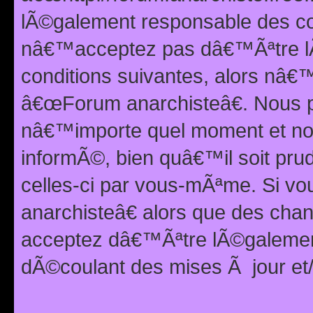
lÃ©galement responsable des con
nâ€™acceptez pas dâ€™Ãªtre lÃ
conditions suivantes, alors nâ
â€œForum anarchisteâ€. Nous p
nâ€™importe quel moment et nou
informÃ©, bien quâ€™il soit pru
celles-ci par vous-mÃªme. Si v
anarchisteâ€ alors que des ch
acceptez dâ€™Ãªtre lÃ©galemen
dÃ©coulant des mises Ã jour et/