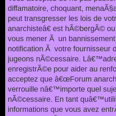
diffamatoire, choquant, menaÃ§a
peut transgresser les lois de v
anarchisteâ€ est hÃ©bergÃ© ou le
vous mener Ã un bannissement 
notification Ã votre fournisseur
jugeons nÃ©cessaire. Lâ€™adre
enregistrÃ©e pour aider au renf
acceptez que â€œForum anarchi
verrouille nâ€™importe quel suj
nÃ©cessaire. En tant quâ€™utili
informations que vous avez ent