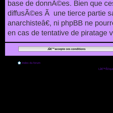
base de donnÃ©es. Bien que ces
diffusÃ©es Ã une tierce partie
anarchisteâ€, ni phpBB ne pour
en cas de tentative de piratage
Index du forum
Lâ€™Ã©quip