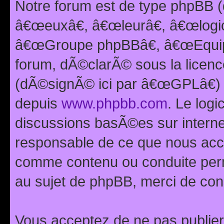
Notre forum est de type phpBB (
â€œeuxâ€, â€œleurâ€, â€œlog
â€œGroupe phpBBâ€, â€œEquipes
forum, dÃ©clarÃ© sous la licen
(dÃ©signÃ© ici par â€œGPLâ€) 
depuis
www.phpbb.com
. Le logi
discussions basÃ©es sur intern
responsable de ce que nous ac
comme contenu ou conduite perm
au sujet de phpBB, merci de con
Vous acceptez de ne pas publier