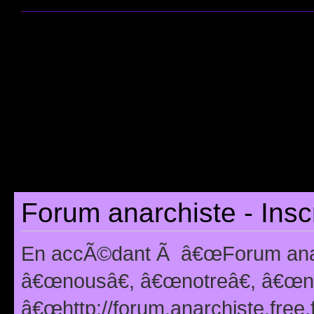
Forum anarchiste - Insc
En accÃ©dant Ã â€œForum anarc
â€œnousâ€, â€œnotreâ€, â€œno
â€œhttp://forum.anarchiste.free