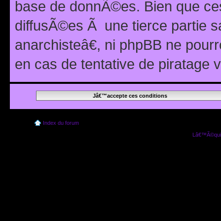
base de donnÃ©es. Bien que ces
diffusÃ©es Ã une tierce partie
anarchisteâ€, ni phpBB ne pour
en cas de tentative de piratage
Index du forum
Lâ€™Ã©quip