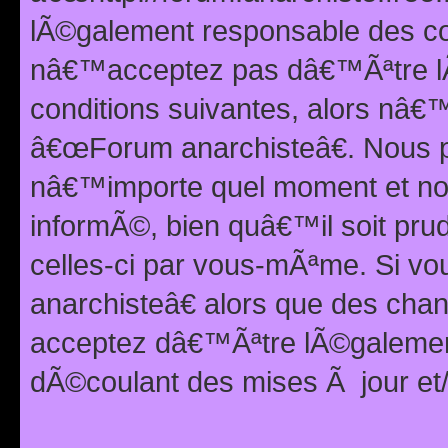
lÃ©galement responsable des con
nâ€™acceptez pas dâ€™Ãªtre lÃ
conditions suivantes, alors nâ
â€œForum anarchisteâ€. Nous p
nâ€™importe quel moment et nou
informÃ©, bien quâ€™il soit pru
celles-ci par vous-mÃªme. Si v
anarchisteâ€ alors que des ch
acceptez dâ€™Ãªtre lÃ©galemen
dÃ©coulant des mises Ã jour et/