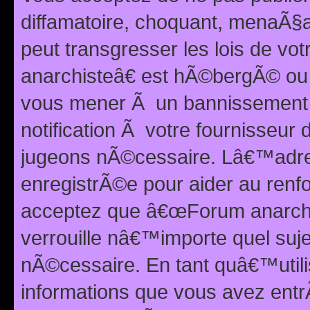
diffamatoire, choquant, menaÃ§a
peut transgresser les lois de v
anarchisteâ€ est hÃ©bergÃ© ou le
vous mener Ã un bannissement 
notification Ã votre fournisseur
jugeons nÃ©cessaire. Lâ€™adre
enregistrÃ©e pour aider au renf
acceptez que â€œForum anarchi
verrouille nâ€™importe quel suj
nÃ©cessaire. En tant quâ€™utili
informations que vous avez ent