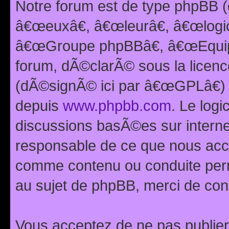
Notre forum est de type phpBB (
â€œeuxâ€, â€œleurâ€, â€œlog
â€œGroupe phpBBâ€, â€œEquipes
forum, dÃ©clarÃ© sous la licen
(dÃ©signÃ© ici par â€œGPLâ€) 
depuis
www.phpbb.com
. Le logi
discussions basÃ©es sur intern
responsable de ce que nous ac
comme contenu ou conduite perm
au sujet de phpBB, merci de con
Vous acceptez de ne pas publier