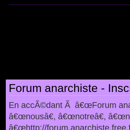
Forum anarchiste - Insc
En accÃ©dant Ã â€œForum anarc
â€œnousâ€, â€œnotreâ€, â€œno
â€œhttp://forum.anarchiste.free