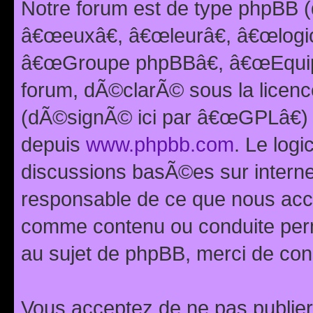
Notre forum est de type phpBB (
â€œeuxâ€, â€œleurâ€, â€œlog
â€œGroupe phpBBâ€, â€œEquipes
forum, dÃ©clarÃ© sous la licen
(dÃ©signÃ© ici par â€œGPLâ€) 
depuis
www.phpbb.com
. Le logi
discussions basÃ©es sur intern
responsable de ce que nous ac
comme contenu ou conduite perm
au sujet de phpBB, merci de con
Vous acceptez de ne pas publier