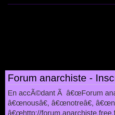
Forum anarchiste - Insc
En accÃ©dant Ã â€œForum anarc
â€œnousâ€, â€œnotreâ€, â€œno
â€œhttp://forum.anarchiste.free