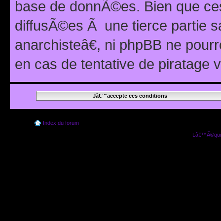
base de donnÃ©es. Bien que ces
diffusÃ©es Ã une tierce partie
anarchisteâ€, ni phpBB ne pour
en cas de tentative de piratage
Index du forum
Lâ€™Ã©quip