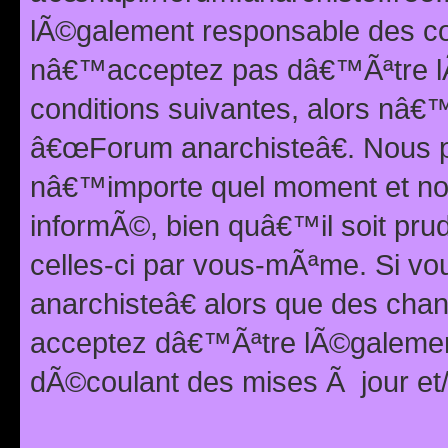
lÃ©galement responsable des con
nâ€™acceptez pas dâ€™Ãªtre lÃ
conditions suivantes, alors nâ
â€œForum anarchisteâ€. Nous p
nâ€™importe quel moment et nou
informÃ©, bien quâ€™il soit pru
celles-ci par vous-mÃªme. Si v
anarchisteâ€ alors que des ch
acceptez dâ€™Ãªtre lÃ©galemen
dÃ©coulant des mises Ã jour et/