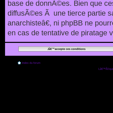
base de donnÃ©es. Bien que ces
diffusÃ©es Ã une tierce partie
anarchisteâ€, ni phpBB ne pour
en cas de tentative de piratage
Index du forum
Lâ€™Ã©quip