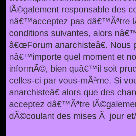
lÃ©galement responsable des con
nâ€™acceptez pas dâ€™Ãªtre lÃ
conditions suivantes, alors nâ
â€œForum anarchisteâ€. Nous p
nâ€™importe quel moment et nou
informÃ©, bien quâ€™il soit pru
celles-ci par vous-mÃªme. Si v
anarchisteâ€ alors que des ch
acceptez dâ€™Ãªtre lÃ©galemen
dÃ©coulant des mises Ã jour et/