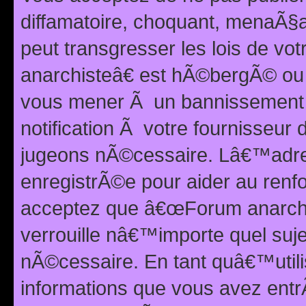
diffamatoire, choquant, menaÃ§a
peut transgresser les lois de v
anarchisteâ€ est hÃ©bergÃ© ou le
vous mener Ã un bannissement 
notification Ã votre fournisseur
jugeons nÃ©cessaire. Lâ€™adre
enregistrÃ©e pour aider au renf
acceptez que â€œForum anarchi
verrouille nâ€™importe quel suj
nÃ©cessaire. En tant quâ€™utili
informations que vous avez ent