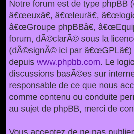
Notre forum est de type phpBB (
â€œeuxâ€, â€œleurâ€, â€œlog
â€œGroupe phpBBâ€, â€œEquipes
forum, dÃ©clarÃ© sous la licen
(dÃ©signÃ© ici par â€œGPLâ€) 
depuis
www.phpbb.com
. Le logi
discussions basÃ©es sur intern
responsable de ce que nous ac
comme contenu ou conduite perm
au sujet de phpBB, merci de con
Vous acceptez de ne pas publier