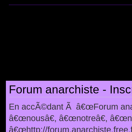
Forum anarchiste - Insc
En accÃ©dant Ã â€œForum anarc
â€œnousâ€, â€œnotreâ€, â€œno
â€œhttp://forum.anarchiste.free