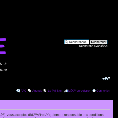
Recherche avancÃ©e
FAQ
Agenda
Le P'tit Noir
Mâ€™enregistrer
Connexion
râ€), vous acceptez dâ€™Ãªtre lÃ©galement responsable des conditions