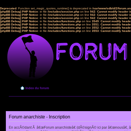
Deprecated
: Function set_magic_quotes_runtime() is deprecated in
/var/www/sdb/d/2/forum.a
[phpBB Debug] PHP Notice
: in file
/includes/session.php
on line
942
:
Cannot modify header in
[phpBB Debug] PHP Notice
: in file
/includes/session.php
on line
942
:
Cannot modify header in
[phpBB Debug] PHP Notice
: in file
/includes/session.php
on line
942
:
Cannot modify header in
[phpBB Debug] PHP Notice
: in file
/includes/functions.php
on line
3549
:
Cannot modify header
[phpBB Debug] PHP Notice
: in file
/includes/functions.php
on line
3551
:
Cannot modify header
[phpBB Debug] PHP Notice
: in file
/includes/functions.php
on line
3552
:
Cannot modify header
[phpBB Debug] PHP Notice
: in file
/includes/functions.php
on line
3553
:
Cannot modify header
Index du forum
Forum anarchiste - Inscription
En accÃ©dant Ã â€œForum anarchisteâ€ (dÃ©signÃ© ici par â€œnousâ€, â€œ