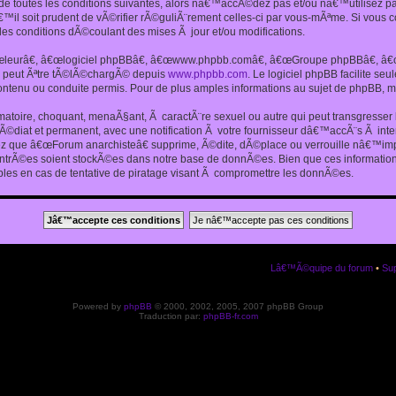
 toutes les conditions suivantes, alors nâ€™accÃ©dez pas et/ou nâ€™utilisez p
€™il soit prudent de vÃ©rifier rÃ©guliÃ¨rement celles-ci par vous-mÃªme. Si vou
s conditions dÃ©coulant des mises Ã jour et/ou modifications.
€œleurâ€, â€œlogiciel phpBBâ€, â€œwww.phpbb.comâ€, â€œGroupe phpBBâ€, â€œE
ui peut Ãªtre tÃ©lÃ©chargÃ© depuis
www.phpbb.com
. Le logiciel phpBB facilite s
enu ou conduite permis. Pour de plus amples informations au sujet de phpBB, me
amatoire, choquant, menaÃ§ant, Ã caractÃ¨re sexuel ou autre qui peut transgresse
mÃ©diat et permanent, avec une notification Ã votre fournisseur dâ€™accÃ¨s Ã in
ez que â€œForum anarchisteâ€ supprime, Ã©dite, dÃ©place ou verrouille nâ€™impo
entrÃ©es soient stockÃ©es dans notre base de donnÃ©es. Bien que ces informations
es en cas de tentative de piratage visant Ã compromettre les donnÃ©es.
Lâ€™Ã©quipe du forum
•
Sup
Powered by
phpBB
© 2000, 2002, 2005, 2007 phpBB Group
Traduction par:
phpBB-fr.com