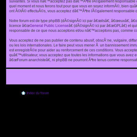
suivantes. Si vous nâ€™acceptez pas dâ€™Ãªtre lÃ©galement responsable de
quel moment et nous ferons tout pour que vous en soyez informÃ©, bien quâ
ont Ã©tÃ© effectuÃ©s, vous acceptez dâ€™Ãªtre lÃ©galement responsable de
Notre forum est de type phpBB (dÃ©signÃ© ici par â€œilsâ€, â€œeuxâ€, â
licence â€œ
General Public License
â€ (dÃ©signÃ© ici par â€œGPLâ€) et q
responsable de ce que nous acceptons et/ou nâ€™acceptons pas, comme cont
Vous acceptez de ne pas publier de contenu abusif, obscÃ¨ne, vulgaire, diff
ou les lois internationales. Le faire peut vous mener Ã un bannissement im
est enregistrÃ©e pour aider au renforcement de ces conditions. Vous accept
quâ€™utilisateur, vous acceptez que toutes les informations que vous avez 
â€œForum anarchisteâ€, ni phpBB ne pourront Ãªtre tenus comme responsabl
Index du forum