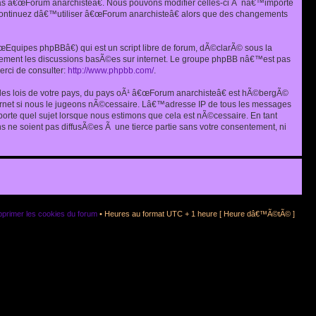
as â€œForum anarchisteâ€. Nous pouvons modifier celles-ci Ã nâ€™importe
s continuez dâ€™utiliser â€œForum anarchisteâ€ alors que des changements
quipes phpBBâ€) qui est un script libre de forum, dÃ©clarÃ© sous la
eulement les discussions basÃ©es sur internet. Le groupe phpBB nâ€™est pas
rci de consulter:
http://www.phpbb.com/
.
r les lois de votre pays, du pays oÃ¹ â€œForum anarchisteâ€ est hÃ©bergÃ©
ternet si nous le jugeons nÃ©cessaire. Lâ€™adresse IP de tous les messages
rte quel sujet lorsque nous estimons que cela est nÃ©cessaire. En tant
 ne soient pas diffusÃ©es Ã une tierce partie sans votre consentement, ni
primer les cookies du forum
• Heures au format UTC + 1 heure [ Heure dâ€™Ã©tÃ© ]