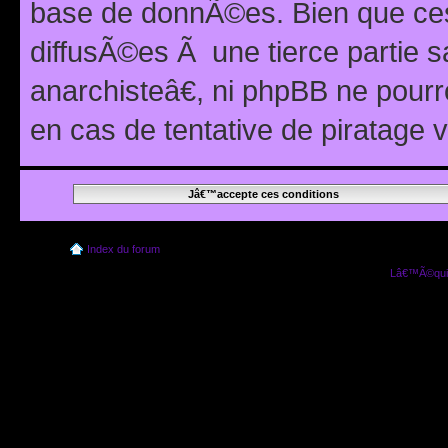
base de donnÃ©es. Bien que ces
diffusÃ©es Ã une tierce partie
anarchisteâ€, ni phpBB ne pour
en cas de tentative de piratage
Index du forum
Lâ€™Ã©quip