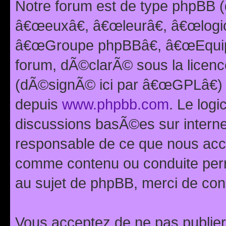
Notre forum est de type phpBB (
â€œeuxâ€, â€œleurâ€, â€œlog
â€œGroupe phpBBâ€, â€œEquipes
forum, dÃ©clarÃ© sous la licen
(dÃ©signÃ© ici par â€œGPLâ€) 
depuis
www.phpbb.com
. Le logi
discussions basÃ©es sur intern
responsable de ce que nous ac
comme contenu ou conduite perm
au sujet de phpBB, merci de con
Vous acceptez de ne pas publier