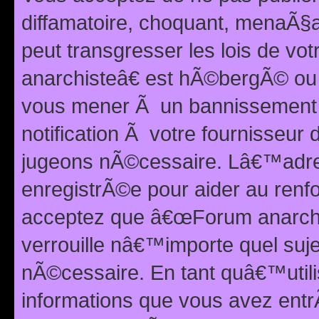
diffamatoire, choquant, menaÃ§a
peut transgresser les lois de v
anarchisteâ€ est hÃ©bergÃ© ou le
vous mener Ã un bannissement 
notification Ã votre fournisseur
jugeons nÃ©cessaire. Lâ€™adre
enregistrÃ©e pour aider au renf
acceptez que â€œForum anarchi
verrouille nâ€™importe quel suj
nÃ©cessaire. En tant quâ€™utili
informations que vous avez ent