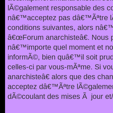
lÃ©galement responsable des con
nâ€™acceptez pas dâ€™Ãªtre lÃ
conditions suivantes, alors nâ
â€œForum anarchisteâ€. Nous p
nâ€™importe quel moment et nou
informÃ©, bien quâ€™il soit pru
celles-ci par vous-mÃªme. Si v
anarchisteâ€ alors que des ch
acceptez dâ€™Ãªtre lÃ©galemen
dÃ©coulant des mises Ã jour et/