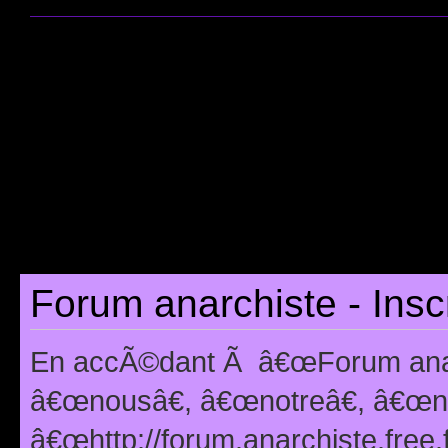
Forum anarchiste - Insc
En accÃ©dant Ã â€œForum anarc
â€œnousâ€, â€œnotreâ€, â€œno
â€œhttp://forum.anarchiste.free