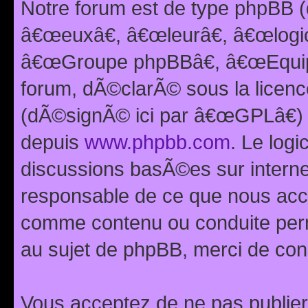
Notre forum est de type phpBB (
â€œeuxâ€, â€œleurâ€, â€œlog
â€œGroupe phpBBâ€, â€œEquipes
forum, dÃ©clarÃ© sous la licen
(dÃ©signÃ© ici par â€œGPLâ€) 
depuis
www.phpbb.com
. Le logi
discussions basÃ©es sur intern
responsable de ce que nous ac
comme contenu ou conduite perm
au sujet de phpBB, merci de con
Vous acceptez de ne pas publier