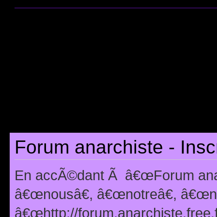
Forum anarchiste - Insc
En accÃ©dant Ã â€œForum anarc
â€œnousâ€, â€œnotreâ€, â€œno
â€œhttp://forum.anarchiste.free