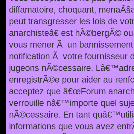
diffamatoire, choquant, menaÃ§a
peut transgresser les lois de v
anarchisteâ€ est hÃ©bergÃ© ou le
vous mener Ã un bannissement 
notification Ã votre fournisseur
jugeons nÃ©cessaire. Lâ€™adre
enregistrÃ©e pour aider au renf
acceptez que â€œForum anarchi
verrouille nâ€™importe quel suj
nÃ©cessaire. En tant quâ€™utili
informations que vous avez ent