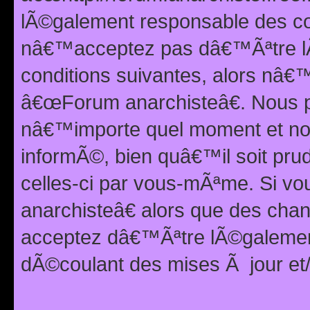
lÃ©galement responsable des con
nâ€™acceptez pas dâ€™Ãªtre lÃ
conditions suivantes, alors nâ
â€œForum anarchisteâ€. Nous p
nâ€™importe quel moment et nou
informÃ©, bien quâ€™il soit pru
celles-ci par vous-mÃªme. Si v
anarchisteâ€ alors que des ch
acceptez dâ€™Ãªtre lÃ©galemen
dÃ©coulant des mises Ã jour et/