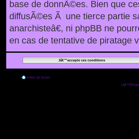
base de donnÃ©es. Bien que ces
diffusÃ©es Ã une tierce partie
anarchisteâ€, ni phpBB ne pour
en cas de tentative de piratage
Index du forum
Lâ€™Ã©quip