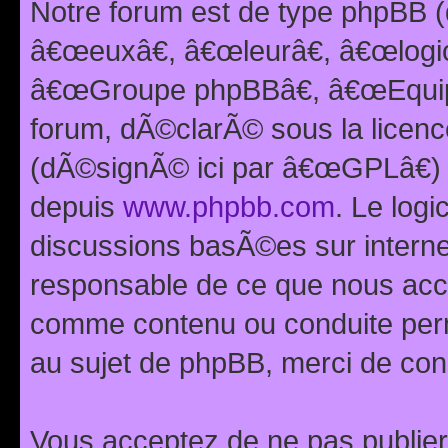
Notre forum est de type phpBB (
â€œeuxâ€, â€œleurâ€, â€œlog
â€œGroupe phpBBâ€, â€œEquipes
forum, dÃ©clarÃ© sous la licen
(dÃ©signÃ© ici par â€œGPLâ€) 
depuis
www.phpbb.com
. Le logi
discussions basÃ©es sur intern
responsable de ce que nous ac
comme contenu ou conduite perm
au sujet de phpBB, merci de con
Vous acceptez de ne pas publier