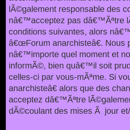
lÃ©galement responsable des con
nâ€™acceptez pas dâ€™Ãªtre lÃ
conditions suivantes, alors nâ
â€œForum anarchisteâ€. Nous p
nâ€™importe quel moment et nou
informÃ©, bien quâ€™il soit pru
celles-ci par vous-mÃªme. Si v
anarchisteâ€ alors que des ch
acceptez dâ€™Ãªtre lÃ©galemen
dÃ©coulant des mises Ã jour et/