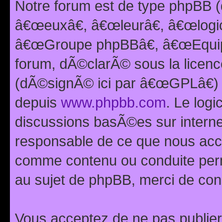
Notre forum est de type phpBB (
â€œeuxâ€, â€œleurâ€, â€œlog
â€œGroupe phpBBâ€, â€œEquipes
forum, dÃ©clarÃ© sous la licen
(dÃ©signÃ© ici par â€œGPLâ€) 
depuis
www.phpbb.com
. Le logi
discussions basÃ©es sur intern
responsable de ce que nous ac
comme contenu ou conduite perm
au sujet de phpBB, merci de con
Vous acceptez de ne pas publier