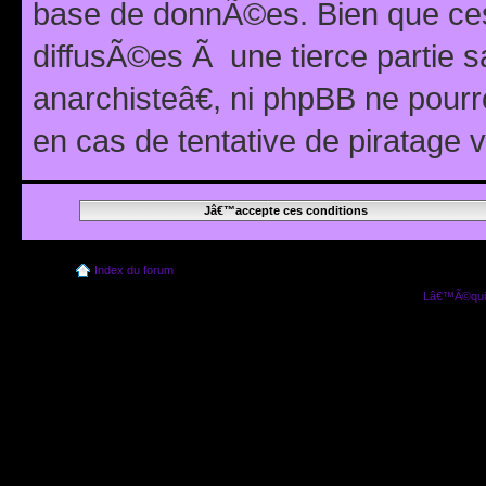
base de donnÃ©es. Bien que ces
diffusÃ©es Ã une tierce partie
anarchisteâ€, ni phpBB ne pour
en cas de tentative de piratage
Index du forum
Lâ€™Ã©quip