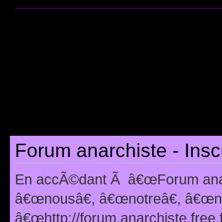
Forum anarchiste - Insc
En accÃ©dant Ã â€œForum anarc
â€œnousâ€, â€œnotreâ€, â€œno
â€œhttp://forum.anarchiste.free