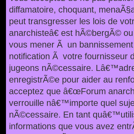
diffamatoire, choquant, menaÃ§a
peut transgresser les lois de v
anarchisteâ€ est hÃ©bergÃ© ou le
vous mener Ã un bannissement 
notification Ã votre fournisseur
jugeons nÃ©cessaire. Lâ€™adre
enregistrÃ©e pour aider au renf
acceptez que â€œForum anarchi
verrouille nâ€™importe quel suj
nÃ©cessaire. En tant quâ€™utili
informations que vous avez ent