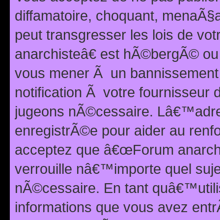
diffamatoire, choquant, menaÃ§a
peut transgresser les lois de v
anarchisteâ€ est hÃ©bergÃ© ou le
vous mener Ã un bannissement 
notification Ã votre fournisseur
jugeons nÃ©cessaire. Lâ€™adre
enregistrÃ©e pour aider au renf
acceptez que â€œForum anarchi
verrouille nâ€™importe quel suj
nÃ©cessaire. En tant quâ€™utili
informations que vous avez ent