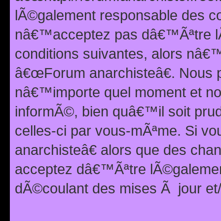
lÃ©galement responsable des con
nâ€™acceptez pas dâ€™Ãªtre lÃ
conditions suivantes, alors nâ
â€œForum anarchisteâ€. Nous p
nâ€™importe quel moment et nou
informÃ©, bien quâ€™il soit pru
celles-ci par vous-mÃªme. Si v
anarchisteâ€ alors que des ch
acceptez dâ€™Ãªtre lÃ©galemen
dÃ©coulant des mises Ã jour et/