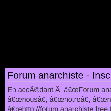
Forum anarchiste - Insc
En accÃ©dant Ã â€œForum anarc
â€œnousâ€, â€œnotreâ€, â€œno
â€œhttp://forum.anarchiste.free