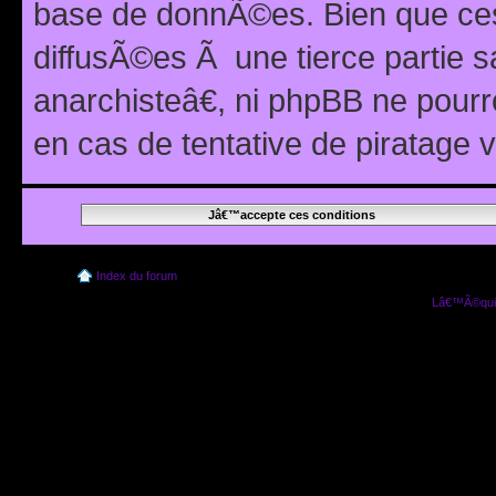
base de donnÃ©es. Bien que ces
diffusÃ©es Ã une tierce partie
anarchisteâ€, ni phpBB ne pour
en cas de tentative de piratage
Index du forum
Lâ€™Ã©quip