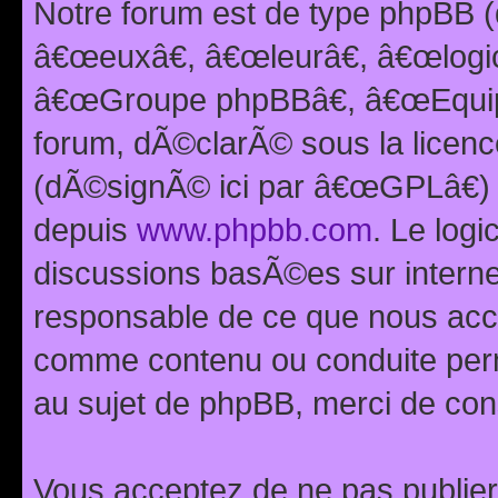
Notre forum est de type phpBB (
â€œeuxâ€, â€œleurâ€, â€œlog
â€œGroupe phpBBâ€, â€œEquipes
forum, dÃ©clarÃ© sous la licen
(dÃ©signÃ© ici par â€œGPLâ€) 
depuis
www.phpbb.com
. Le logi
discussions basÃ©es sur intern
responsable de ce que nous ac
comme contenu ou conduite perm
au sujet de phpBB, merci de con
Vous acceptez de ne pas publier