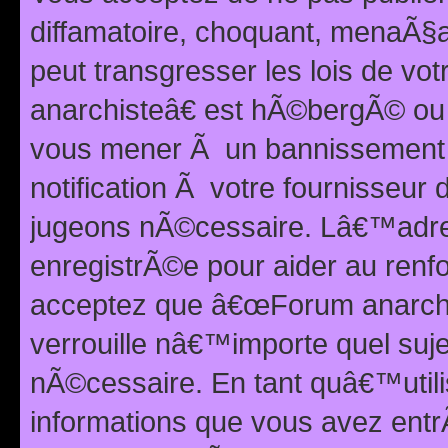
diffamatoire, choquant, menaÃ§a
peut transgresser les lois de v
anarchisteâ€ est hÃ©bergÃ© ou le
vous mener Ã un bannissement 
notification Ã votre fournisseur
jugeons nÃ©cessaire. Lâ€™adre
enregistrÃ©e pour aider au renf
acceptez que â€œForum anarchi
verrouille nâ€™importe quel suj
nÃ©cessaire. En tant quâ€™utili
informations que vous avez ent