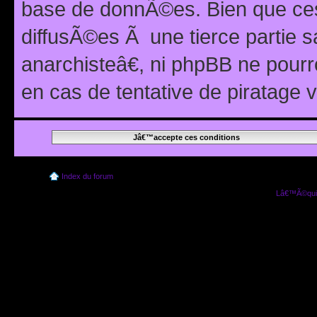
base de donnÃ©es. Bien que ces
diffusÃ©es Ã une tierce partie
anarchisteâ€, ni phpBB ne pour
en cas de tentative de piratage
Index du forum
Lâ€™Ã©quip