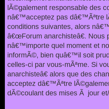
lÃ©galement responsable des con
nâ€™acceptez pas dâ€™Ãªtre lÃ
conditions suivantes, alors nâ
â€œForum anarchisteâ€. Nous p
nâ€™importe quel moment et nou
informÃ©, bien quâ€™il soit pru
celles-ci par vous-mÃªme. Si v
anarchisteâ€ alors que des ch
acceptez dâ€™Ãªtre lÃ©galemen
dÃ©coulant des mises Ã jour et/