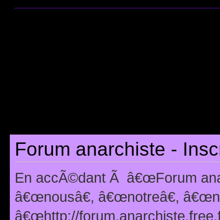
Forum anarchiste - Insc
En accÃ©dant Ã â€œForum anarc
â€œnousâ€, â€œnotreâ€, â€œno
â€œhttp://forum.anarchiste.free