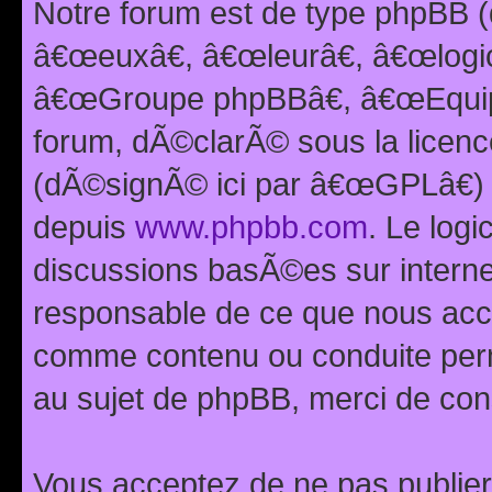
Notre forum est de type phpBB (
â€œeuxâ€, â€œleurâ€, â€œlog
â€œGroupe phpBBâ€, â€œEquipes
forum, dÃ©clarÃ© sous la licen
(dÃ©signÃ© ici par â€œGPLâ€) 
depuis
www.phpbb.com
. Le logi
discussions basÃ©es sur intern
responsable de ce que nous ac
comme contenu ou conduite perm
au sujet de phpBB, merci de con
Vous acceptez de ne pas publier