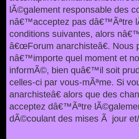
lÃ©galement responsable des con
nâ€™acceptez pas dâ€™Ãªtre lÃ
conditions suivantes, alors nâ
â€œForum anarchisteâ€. Nous p
nâ€™importe quel moment et nou
informÃ©, bien quâ€™il soit pru
celles-ci par vous-mÃªme. Si v
anarchisteâ€ alors que des ch
acceptez dâ€™Ãªtre lÃ©galemen
dÃ©coulant des mises Ã jour et/