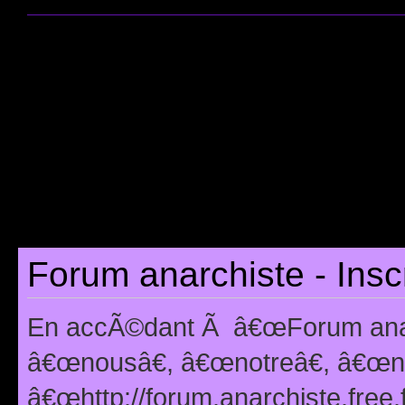
Forum anarchiste - Insc
En accÃ©dant Ã â€œForum anarc
â€œnousâ€, â€œnotreâ€, â€œno
â€œhttp://forum.anarchiste.free