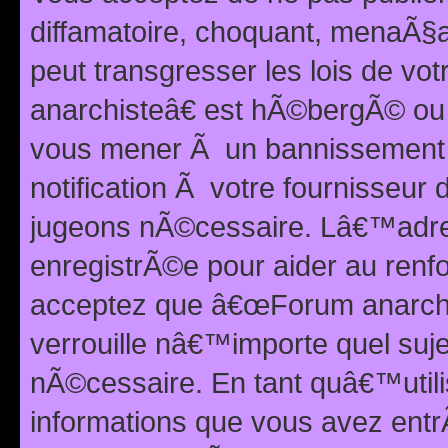
diffamatoire, choquant, menaÃ§a
peut transgresser les lois de v
anarchisteâ€ est hÃ©bergÃ© ou le
vous mener Ã un bannissement 
notification Ã votre fournisseur
jugeons nÃ©cessaire. Lâ€™adre
enregistrÃ©e pour aider au renf
acceptez que â€œForum anarchi
verrouille nâ€™importe quel suj
nÃ©cessaire. En tant quâ€™utili
informations que vous avez ent