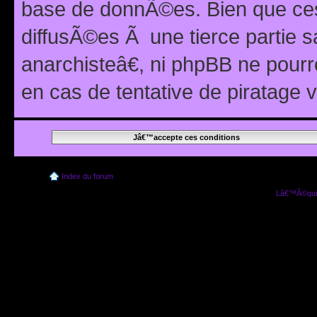
base de donnÃ©es. Bien que ces
diffusÃ©es Ã une tierce partie
anarchisteâ€, ni phpBB ne pour
en cas de tentative de piratage
Index du forum
Lâ€™Ã©quip