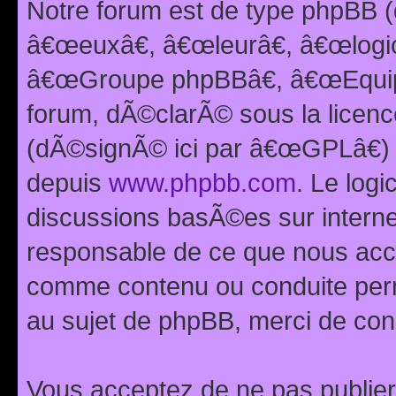
Notre forum est de type phpBB (
â€œeuxâ€, â€œleurâ€, â€œlog
â€œGroupe phpBBâ€, â€œEquipes
forum, dÃ©clarÃ© sous la licen
(dÃ©signÃ© ici par â€œGPLâ€) 
depuis
www.phpbb.com
. Le logi
discussions basÃ©es sur intern
responsable de ce que nous ac
comme contenu ou conduite perm
au sujet de phpBB, merci de con
Vous acceptez de ne pas publier