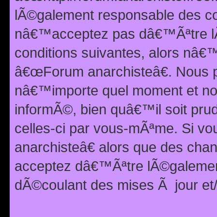
lÃ©galement responsable des con
nâ€™acceptez pas dâ€™Ãªtre lÃ
conditions suivantes, alors nâ
â€œForum anarchisteâ€. Nous p
nâ€™importe quel moment et nou
informÃ©, bien quâ€™il soit pru
celles-ci par vous-mÃªme. Si v
anarchisteâ€ alors que des ch
acceptez dâ€™Ãªtre lÃ©galemen
dÃ©coulant des mises Ã jour et/