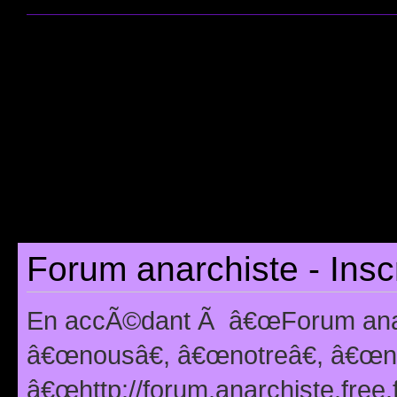
Forum anarchiste - Insc
En accÃ©dant Ã â€œForum anarc
â€œnousâ€, â€œnotreâ€, â€œno
â€œhttp://forum.anarchiste.free