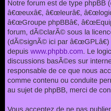
Notre forum est de type phpBB (
â€œeuxâ€, â€œleurâ€, â€œlog
â€œGroupe phpBBâ€, â€œEquipes
forum, dÃ©clarÃ© sous la licen
(dÃ©signÃ© ici par â€œGPLâ€) 
depuis
www.phpbb.com
. Le logi
discussions basÃ©es sur intern
responsable de ce que nous ac
comme contenu ou conduite perm
au sujet de phpBB, merci de con
Vous acceptez de ne pas publier