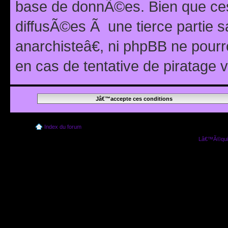
base de donnÃ©es. Bien que ces
diffusÃ©es Ã une tierce partie
anarchisteâ€, ni phpBB ne pour
en cas de tentative de piratage
Index du forum
Lâ€™Ã©quip