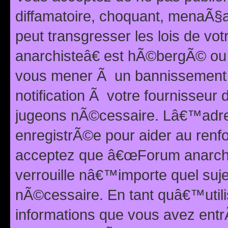
diffamatoire, choquant, menaÃ§a
peut transgresser les lois de v
anarchisteâ€ est hÃ©bergÃ© ou le
vous mener Ã un bannissement 
notification Ã votre fournisseur
jugeons nÃ©cessaire. Lâ€™adre
enregistrÃ©e pour aider au renf
acceptez que â€œForum anarchi
verrouille nâ€™importe quel suj
nÃ©cessaire. En tant quâ€™utili
informations que vous avez ent