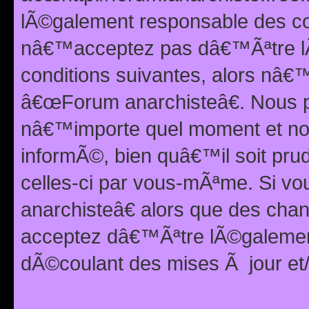
lÃ©galement responsable des con
nâ€™acceptez pas dâ€™Ãªtre lÃ
conditions suivantes, alors nâ
â€œForum anarchisteâ€. Nous p
nâ€™importe quel moment et nou
informÃ©, bien quâ€™il soit pru
celles-ci par vous-mÃªme. Si v
anarchisteâ€ alors que des ch
acceptez dâ€™Ãªtre lÃ©galemen
dÃ©coulant des mises Ã jour et/