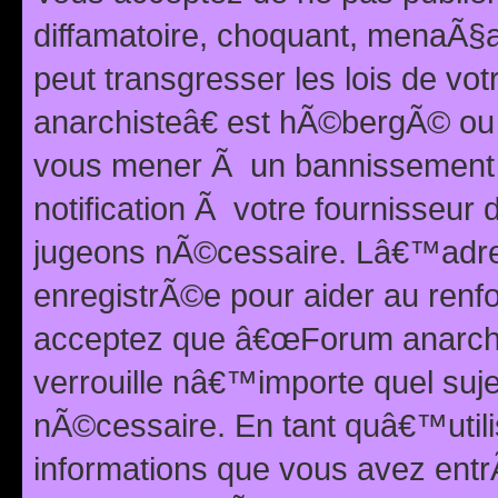
diffamatoire, choquant, menaÃ§a
peut transgresser les lois de v
anarchisteâ€ est hÃ©bergÃ© ou le
vous mener Ã un bannissement 
notification Ã votre fournisseur
jugeons nÃ©cessaire. Lâ€™adre
enregistrÃ©e pour aider au renf
acceptez que â€œForum anarchi
verrouille nâ€™importe quel suj
nÃ©cessaire. En tant quâ€™utili
informations que vous avez ent