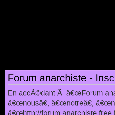
Forum anarchiste - Insc
En accÃ©dant Ã â€œForum anarc
â€œnousâ€, â€œnotreâ€, â€œno
â€œhttp://forum.anarchiste.free