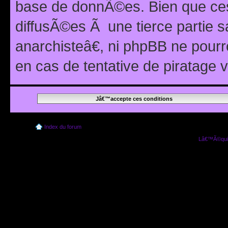
base de donnÃ©es. Bien que ces
diffusÃ©es Ã une tierce partie
anarchisteâ€, ni phpBB ne pour
en cas de tentative de piratage
Index du forum
Lâ€™Ã©quip