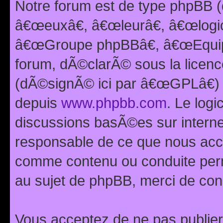
Notre forum est de type phpBB (
â€œeuxâ€, â€œleurâ€, â€œlog
â€œGroupe phpBBâ€, â€œEquipes
forum, dÃ©clarÃ© sous la licen
(dÃ©signÃ© ici par â€œGPLâ€) 
depuis
www.phpbb.com
. Le logi
discussions basÃ©es sur intern
responsable de ce que nous ac
comme contenu ou conduite perm
au sujet de phpBB, merci de con
Vous acceptez de ne pas publier