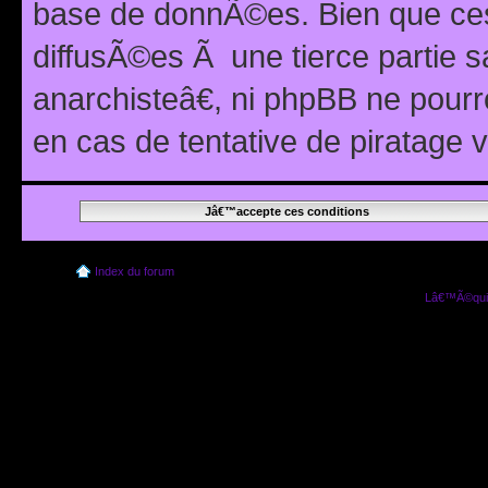
base de donnÃ©es. Bien que ces
diffusÃ©es Ã une tierce partie
anarchisteâ€, ni phpBB ne pour
en cas de tentative de piratage
Index du forum
Lâ€™Ã©quip