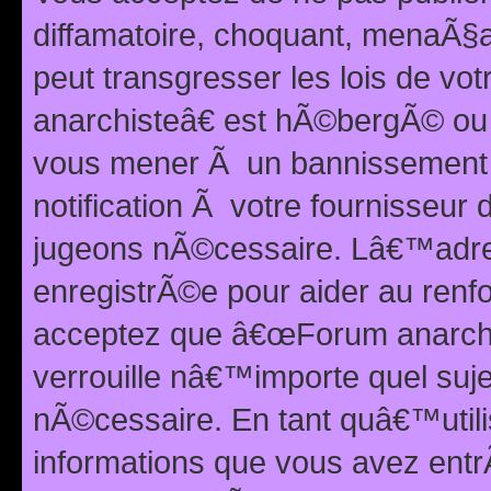
diffamatoire, choquant, menaÃ§a
peut transgresser les lois de v
anarchisteâ€ est hÃ©bergÃ© ou le
vous mener Ã un bannissement 
notification Ã votre fournisseur
jugeons nÃ©cessaire. Lâ€™adre
enregistrÃ©e pour aider au renf
acceptez que â€œForum anarchi
verrouille nâ€™importe quel suj
nÃ©cessaire. En tant quâ€™utili
informations que vous avez ent