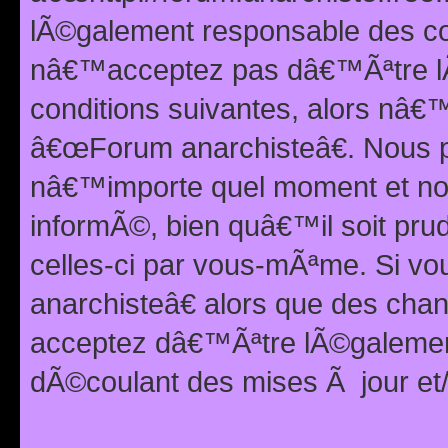
lÃ©galement responsable des con
nâ€™acceptez pas dâ€™Ãªtre lÃ
conditions suivantes, alors nâ
â€œForum anarchisteâ€. Nous p
nâ€™importe quel moment et nou
informÃ©, bien quâ€™il soit pru
celles-ci par vous-mÃªme. Si v
anarchisteâ€ alors que des ch
acceptez dâ€™Ãªtre lÃ©galemen
dÃ©coulant des mises Ã jour et/