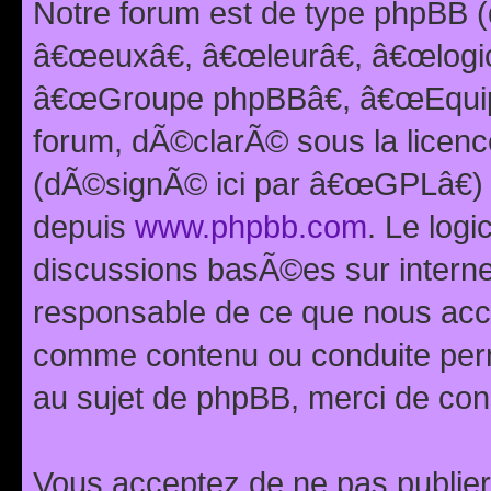
Notre forum est de type phpBB (
â€œeuxâ€, â€œleurâ€, â€œlog
â€œGroupe phpBBâ€, â€œEquipes
forum, dÃ©clarÃ© sous la licen
(dÃ©signÃ© ici par â€œGPLâ€) 
depuis
www.phpbb.com
. Le logi
discussions basÃ©es sur intern
responsable de ce que nous ac
comme contenu ou conduite perm
au sujet de phpBB, merci de con
Vous acceptez de ne pas publier