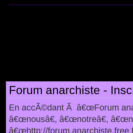
Forum anarchiste - Insc
En accÃ©dant Ã â€œForum anarc
â€œnousâ€, â€œnotreâ€, â€œno
â€œhttp://forum.anarchiste.free