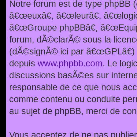
Notre forum est de type phpBB (
â€œeuxâ€, â€œleurâ€, â€œlog
â€œGroupe phpBBâ€, â€œEquipes
forum, dÃ©clarÃ© sous la licen
(dÃ©signÃ© ici par â€œGPLâ€) 
depuis
www.phpbb.com
. Le logi
discussions basÃ©es sur intern
responsable de ce que nous ac
comme contenu ou conduite perm
au sujet de phpBB, merci de con
Vous acceptez de ne pas publier