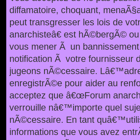
diffamatoire, choquant, menaÃ§a
peut transgresser les lois de v
anarchisteâ€ est hÃ©bergÃ© ou le
vous mener Ã un bannissement 
notification Ã votre fournisseur
jugeons nÃ©cessaire. Lâ€™adre
enregistrÃ©e pour aider au renf
acceptez que â€œForum anarchi
verrouille nâ€™importe quel suj
nÃ©cessaire. En tant quâ€™utili
informations que vous avez ent