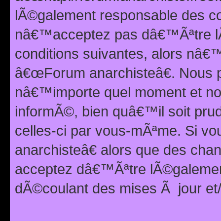
lÃ©galement responsable des con
nâ€™acceptez pas dâ€™Ãªtre lÃ
conditions suivantes, alors nâ
â€œForum anarchisteâ€. Nous p
nâ€™importe quel moment et nou
informÃ©, bien quâ€™il soit pru
celles-ci par vous-mÃªme. Si v
anarchisteâ€ alors que des ch
acceptez dâ€™Ãªtre lÃ©galemen
dÃ©coulant des mises Ã jour et/