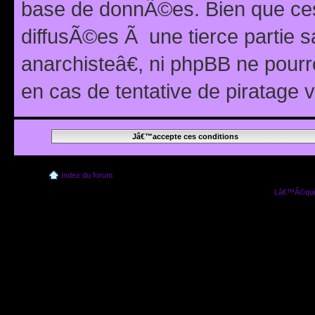
base de donnÃ©es. Bien que ces
diffusÃ©es Ã une tierce partie
anarchisteâ€, ni phpBB ne pour
en cas de tentative de piratage
Index du forum
Lâ€™Ã©quip