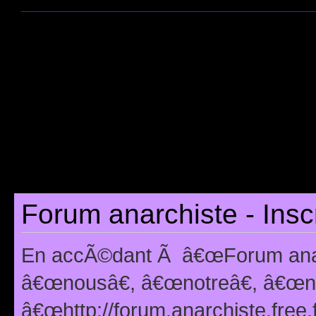
Forum anarchiste - Insc
En accÃ©dant Ã â€œForum anarc
â€œnousâ€, â€œnotreâ€, â€œno
â€œhttp://forum.anarchiste.free