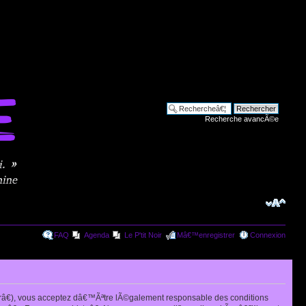
Recherche avancÃ©e
FAQ
Agenda
Le P'tit Noir
Mâ€™enregistrer
Connexion
râ€), vous acceptez dâ€™Ãªtre lÃ©galement responsable des conditions