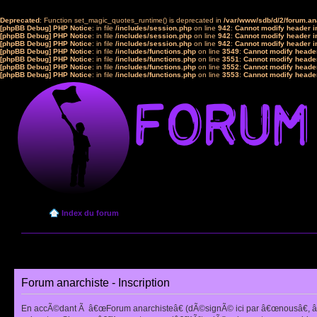
Deprecated
: Function set_magic_quotes_runtime() is deprecated in
/var/www/sdb/d/2/forum.a
[phpBB Debug] PHP Notice
: in file
/includes/session.php
on line
942
:
Cannot modify header in
[phpBB Debug] PHP Notice
: in file
/includes/session.php
on line
942
:
Cannot modify header in
[phpBB Debug] PHP Notice
: in file
/includes/session.php
on line
942
:
Cannot modify header in
[phpBB Debug] PHP Notice
: in file
/includes/functions.php
on line
3549
:
Cannot modify header
[phpBB Debug] PHP Notice
: in file
/includes/functions.php
on line
3551
:
Cannot modify header
[phpBB Debug] PHP Notice
: in file
/includes/functions.php
on line
3552
:
Cannot modify header
[phpBB Debug] PHP Notice
: in file
/includes/functions.php
on line
3553
:
Cannot modify header
Index du forum
Forum anarchiste - Inscription
En accÃ©dant Ã â€œForum anarchisteâ€ (dÃ©signÃ© ici par â€œnousâ€, â€œ