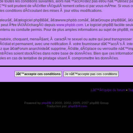
 toutes les conditions suivantes, alors nâ€™accÃ©dez pas et/ou nâ€™utilisez p
€™il soit prudent de vÃ©rifier rÃ©guliÃ¨rement celles-ci par vous-mÃªme. Si vou
s conditions dÃ©coulant des mises Ã jour et/ou modifications.
€œleurâ€, â€œlogiciel phpBBâ€, â€œwww.phpbb.comâ€, â€œGroupe phpBBâ€, â€œE
ui peut Ãªtre tÃ©lÃ©chargÃ© depuis
www.phpbb.com
. Le logiciel phpBB facilite s
enu ou conduite permis. Pour de plus amples informations au sujet de phpBB, me
amatoire, choquant, menaÃ§ant, Ã caractÃ¨re sexuel ou autre qui peut transgresse
mÃ©diat et permanent, avec une notification Ã votre fournisseur dâ€™accÃ¨s Ã in
ez que â€œForum anarchisteâ€ supprime, Ã©dite, dÃ©place ou verrouille nâ€™impo
entrÃ©es soient stockÃ©es dans notre base de donnÃ©es. Bien que ces informations
es en cas de tentative de piratage visant Ã compromettre les donnÃ©es.
Lâ€™Ã©quipe du forum
•
Sup
Powered by
phpBB
© 2000, 2002, 2005, 2007 phpBB Group
Traduction par:
phpBB-fr.com