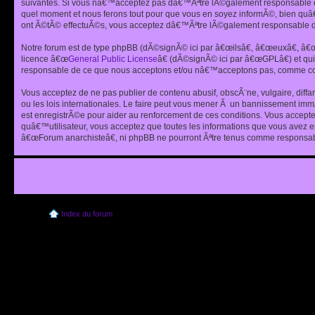
suivantes. Si vous nâ€™acceptez pas dâ€™Ãªtre lÃ©galement responsable de
quel moment et nous ferons tout pour que vous en soyez informÃ©, bien quâ
ont Ã©tÃ© effectuÃ©s, vous acceptez dâ€™Ãªtre lÃ©galement responsable de
Notre forum est de type phpBB (dÃ©signÃ© ici par â€œilsâ€, â€œeuxâ€, â
licence â€œ
General Public License
â€ (dÃ©signÃ© ici par â€œGPLâ€) et q
responsable de ce que nous acceptons et/ou nâ€™acceptons pas, comme cont
Vous acceptez de ne pas publier de contenu abusif, obscÃ¨ne, vulgaire, diff
ou les lois internationales. Le faire peut vous mener Ã un bannissement im
est enregistrÃ©e pour aider au renforcement de ces conditions. Vous accept
quâ€™utilisateur, vous acceptez que toutes les informations que vous avez 
â€œForum anarchisteâ€, ni phpBB ne pourront Ãªtre tenus comme responsabl
Index du forum