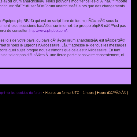
as â€œForum anarchisteâ€. Nous pouvons modifier celles-ci Ã nâ€™importe
s continuez dâ€™utiliser â€œForum anarchisteâ€ alors que des changements
quipes phpBBâ€) qui est un script libre de forum, dÃ©clarÃ© sous la
eulement les discussions basÃ©es sur internet. Le groupe phpBB nâ€™est pas
rci de consulter:
http://www.phpbb.com/
.
r les lois de votre pays, du pays oÃ¹ â€œForum anarchisteâ€ est hÃ©bergÃ©
ternet si nous le jugeons nÃ©cessaire. Lâ€™adresse IP de tous les messages
rte quel sujet lorsque nous estimons que cela est nÃ©cessaire. En tant
 ne soient pas diffusÃ©es Ã une tierce partie sans votre consentement, ni
primer les cookies du forum
• Heures au format UTC + 1 heure [ Heure dâ€™Ã©tÃ© ]