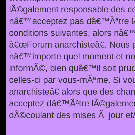
lÃ©galement responsable des con
nâ€™acceptez pas dâ€™Ãªtre lÃ
conditions suivantes, alors nâ
â€œForum anarchisteâ€. Nous p
nâ€™importe quel moment et nou
informÃ©, bien quâ€™il soit pru
celles-ci par vous-mÃªme. Si v
anarchisteâ€ alors que des ch
acceptez dâ€™Ãªtre lÃ©galemen
dÃ©coulant des mises Ã jour et/