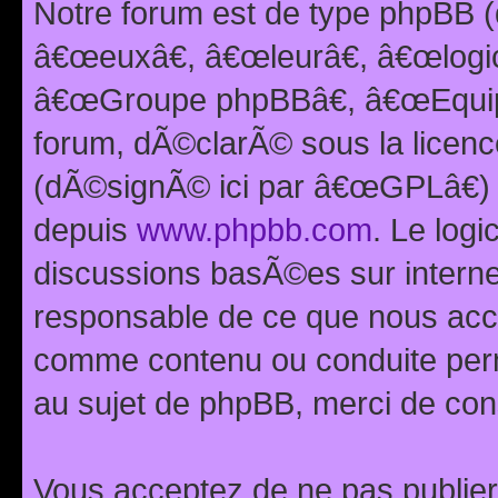
Notre forum est de type phpBB (
â€œeuxâ€, â€œleurâ€, â€œlog
â€œGroupe phpBBâ€, â€œEquipes
forum, dÃ©clarÃ© sous la licen
(dÃ©signÃ© ici par â€œGPLâ€) 
depuis
www.phpbb.com
. Le logi
discussions basÃ©es sur intern
responsable de ce que nous ac
comme contenu ou conduite perm
au sujet de phpBB, merci de con
Vous acceptez de ne pas publier