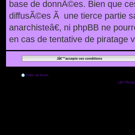
base de donnÃ©es. Bien que ces
diffusÃ©es Ã une tierce partie
anarchisteâ€, ni phpBB ne pour
en cas de tentative de piratage
Index du forum
Lâ€™Ã©quip