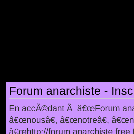
Forum anarchiste - Insc
En accÃ©dant Ã â€œForum anarc
â€œnousâ€, â€œnotreâ€, â€œno
â€œhttp://forum.anarchiste.free