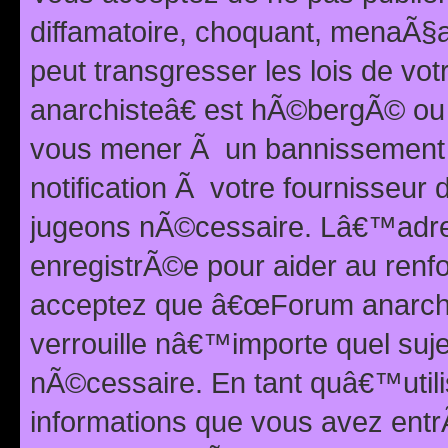
diffamatoire, choquant, menaÃ§a
peut transgresser les lois de v
anarchisteâ€ est hÃ©bergÃ© ou le
vous mener Ã un bannissement 
notification Ã votre fournisseur
jugeons nÃ©cessaire. Lâ€™adre
enregistrÃ©e pour aider au renf
acceptez que â€œForum anarchi
verrouille nâ€™importe quel suj
nÃ©cessaire. En tant quâ€™utili
informations que vous avez ent