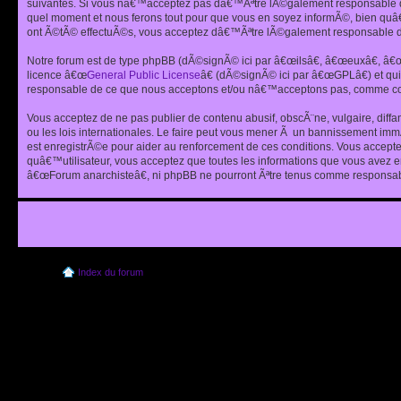
suivantes. Si vous nâ€™acceptez pas dâ€™Ãªtre lÃ©galement responsable de
quel moment et nous ferons tout pour que vous en soyez informÃ©, bien quâ
ont Ã©tÃ© effectuÃ©s, vous acceptez dâ€™Ãªtre lÃ©galement responsable de
Notre forum est de type phpBB (dÃ©signÃ© ici par â€œilsâ€, â€œeuxâ€, â
licence â€œ
General Public License
â€ (dÃ©signÃ© ici par â€œGPLâ€) et q
responsable de ce que nous acceptons et/ou nâ€™acceptons pas, comme cont
Vous acceptez de ne pas publier de contenu abusif, obscÃ¨ne, vulgaire, diff
ou les lois internationales. Le faire peut vous mener Ã un bannissement im
est enregistrÃ©e pour aider au renforcement de ces conditions. Vous accept
quâ€™utilisateur, vous acceptez que toutes les informations que vous avez 
â€œForum anarchisteâ€, ni phpBB ne pourront Ãªtre tenus comme responsabl
Index du forum