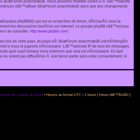
as â€œForum anarchisteâ€. Nous pouvons modifier celles-ci Ã nâ€™importe
s continuez dâ€™utiliser â€œForum anarchisteâ€ alors que des changements
quipes phpBBâ€) qui est un script libre de forum, dÃ©clarÃ© sous la
eulement les discussions basÃ©es sur internet. Le groupe phpBB nâ€™est pas
rci de consulter:
http://www.phpbb.com/
.
r les lois de votre pays, du pays oÃ¹ â€œForum anarchisteâ€ est hÃ©bergÃ©
ternet si nous le jugeons nÃ©cessaire. Lâ€™adresse IP de tous les messages
rte quel sujet lorsque nous estimons que cela est nÃ©cessaire. En tant
 ne soient pas diffusÃ©es Ã une tierce partie sans votre consentement, ni
primer les cookies du forum
• Heures au format UTC + 1 heure [ Heure dâ€™Ã©tÃ© ]