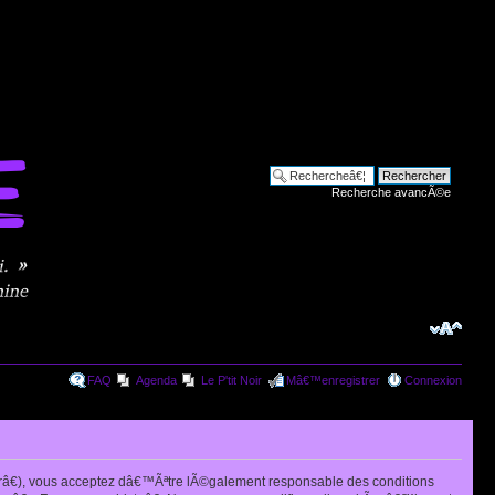
Recherche avancÃ©e
FAQ
Agenda
Le P'tit Noir
Mâ€™enregistrer
Connexion
râ€), vous acceptez dâ€™Ãªtre lÃ©galement responsable des conditions