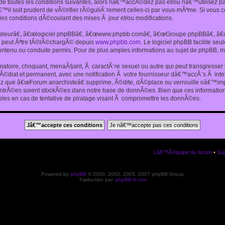
 toutes les conditions suivantes, alors nâ€™accÃ©dez pas et/ou nâ€™utilisez p
€™il soit prudent de vÃ©rifier rÃ©guliÃ¨rement celles-ci par vous-mÃªme. Si vou
s conditions dÃ©coulant des mises Ã jour et/ou modifications.
€œleurâ€, â€œlogiciel phpBBâ€, â€œwww.phpbb.comâ€, â€œGroupe phpBBâ€, â€œE
ui peut Ãªtre tÃ©lÃ©chargÃ© depuis
www.phpbb.com
. Le logiciel phpBB facilite s
enu ou conduite permis. Pour de plus amples informations au sujet de phpBB, me
amatoire, choquant, menaÃ§ant, Ã caractÃ¨re sexuel ou autre qui peut transgresse
mÃ©diat et permanent, avec une notification Ã votre fournisseur dâ€™accÃ¨s Ã in
ez que â€œForum anarchisteâ€ supprime, Ã©dite, dÃ©place ou verrouille nâ€™impo
entrÃ©es soient stockÃ©es dans notre base de donnÃ©es. Bien que ces informations
es en cas de tentative de piratage visant Ã compromettre les donnÃ©es.
Lâ€™Ã©quipe du forum
•
Sup
Powered by
phpBB
© 2000, 2002, 2005, 2007 phpBB Group
Traduction par:
phpBB-fr.com