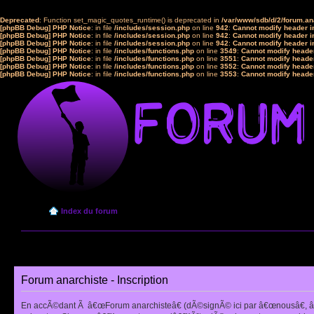
Deprecated
: Function set_magic_quotes_runtime() is deprecated in
/var/www/sdb/d/2/forum.a
[phpBB Debug] PHP Notice
: in file
/includes/session.php
on line
942
:
Cannot modify header in
[phpBB Debug] PHP Notice
: in file
/includes/session.php
on line
942
:
Cannot modify header in
[phpBB Debug] PHP Notice
: in file
/includes/session.php
on line
942
:
Cannot modify header in
[phpBB Debug] PHP Notice
: in file
/includes/functions.php
on line
3549
:
Cannot modify header
[phpBB Debug] PHP Notice
: in file
/includes/functions.php
on line
3551
:
Cannot modify header
[phpBB Debug] PHP Notice
: in file
/includes/functions.php
on line
3552
:
Cannot modify header
[phpBB Debug] PHP Notice
: in file
/includes/functions.php
on line
3553
:
Cannot modify header
Index du forum
Forum anarchiste - Inscription
En accÃ©dant Ã â€œForum anarchisteâ€ (dÃ©signÃ© ici par â€œnousâ€, â€œ