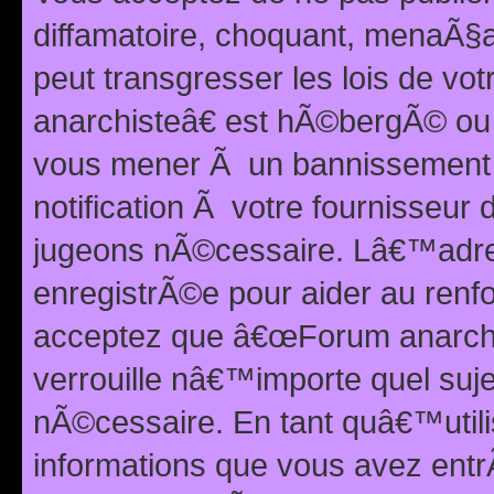
diffamatoire, choquant, menaÃ§a
peut transgresser les lois de v
anarchisteâ€ est hÃ©bergÃ© ou le
vous mener Ã un bannissement 
notification Ã votre fournisseur
jugeons nÃ©cessaire. Lâ€™adre
enregistrÃ©e pour aider au renf
acceptez que â€œForum anarchi
verrouille nâ€™importe quel suj
nÃ©cessaire. En tant quâ€™utili
informations que vous avez ent