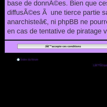
base de donnÃ©es. Bien que ces
diffusÃ©es Ã une tierce partie
anarchisteâ€, ni phpBB ne pour
en cas de tentative de piratage
Index du forum
Lâ€™Ã©quip