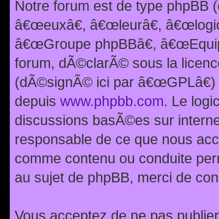
Notre forum est de type phpBB (
â€œeuxâ€, â€œleurâ€, â€œlog
â€œGroupe phpBBâ€, â€œEquipes
forum, dÃ©clarÃ© sous la licen
(dÃ©signÃ© ici par â€œGPLâ€) 
depuis
www.phpbb.com
. Le logi
discussions basÃ©es sur intern
responsable de ce que nous ac
comme contenu ou conduite perm
au sujet de phpBB, merci de con
Vous acceptez de ne pas publier