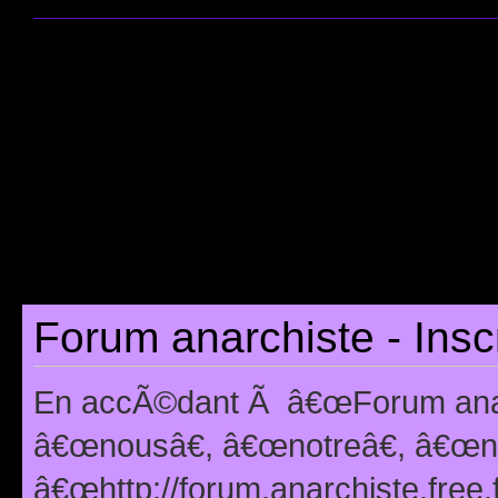
Forum anarchiste - Insc
En accÃ©dant Ã â€œForum anarc
â€œnousâ€, â€œnotreâ€, â€œno
â€œhttp://forum.anarchiste.free