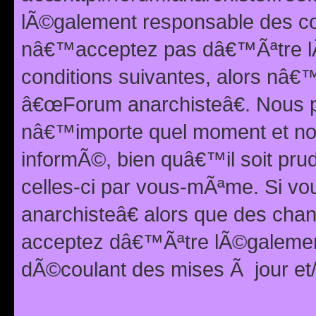
lÃ©galement responsable des con
nâ€™acceptez pas dâ€™Ãªtre lÃ
conditions suivantes, alors nâ
â€œForum anarchisteâ€. Nous p
nâ€™importe quel moment et nou
informÃ©, bien quâ€™il soit pru
celles-ci par vous-mÃªme. Si v
anarchisteâ€ alors que des ch
acceptez dâ€™Ãªtre lÃ©galemen
dÃ©coulant des mises Ã jour et/