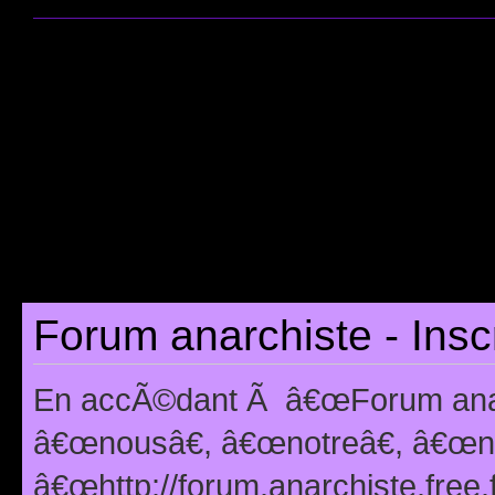
Forum anarchiste - Insc
En accÃ©dant Ã â€œForum anarc
â€œnousâ€, â€œnotreâ€, â€œno
â€œhttp://forum.anarchiste.free