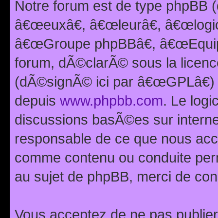
Notre forum est de type phpBB (
â€œeuxâ€, â€œleurâ€, â€œlog
â€œGroupe phpBBâ€, â€œEquipes
forum, dÃ©clarÃ© sous la licen
(dÃ©signÃ© ici par â€œGPLâ€) 
depuis
www.phpbb.com
. Le logi
discussions basÃ©es sur intern
responsable de ce que nous ac
comme contenu ou conduite perm
au sujet de phpBB, merci de con
Vous acceptez de ne pas publier