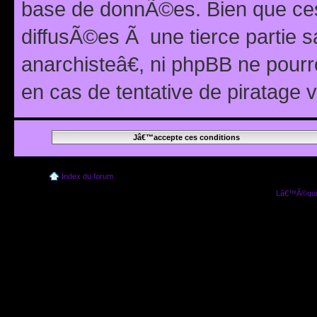
base de donnÃ©es. Bien que ces
diffusÃ©es Ã une tierce partie
anarchisteâ€, ni phpBB ne pour
en cas de tentative de piratage
Index du forum
Lâ€™Ã©quip