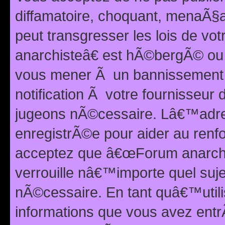
diffamatoire, choquant, menaÃ§a
peut transgresser les lois de v
anarchisteâ€ est hÃ©bergÃ© ou le
vous mener Ã un bannissement 
notification Ã votre fournisseur
jugeons nÃ©cessaire. Lâ€™adre
enregistrÃ©e pour aider au renf
acceptez que â€œForum anarchi
verrouille nâ€™importe quel suj
nÃ©cessaire. En tant quâ€™utili
informations que vous avez ent