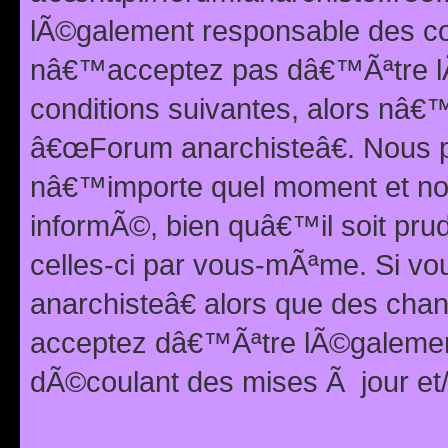
lÃ©galement responsable des con
nâ€™acceptez pas dâ€™Ãªtre lÃ
conditions suivantes, alors nâ
â€œForum anarchisteâ€. Nous p
nâ€™importe quel moment et nou
informÃ©, bien quâ€™il soit pru
celles-ci par vous-mÃªme. Si v
anarchisteâ€ alors que des ch
acceptez dâ€™Ãªtre lÃ©galemen
dÃ©coulant des mises Ã jour et/