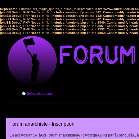
Deprecated
: Function set_magic_quotes_runtime() is deprecated in
/var/www/sdb/d/2/forum.a
[phpBB Debug] PHP Notice
: in file
/includes/session.php
on line
942
:
Cannot modify header in
[phpBB Debug] PHP Notice
: in file
/includes/session.php
on line
942
:
Cannot modify header in
[phpBB Debug] PHP Notice
: in file
/includes/session.php
on line
942
:
Cannot modify header in
[phpBB Debug] PHP Notice
: in file
/includes/functions.php
on line
3549
:
Cannot modify header
[phpBB Debug] PHP Notice
: in file
/includes/functions.php
on line
3551
:
Cannot modify header
[phpBB Debug] PHP Notice
: in file
/includes/functions.php
on line
3552
:
Cannot modify header
[phpBB Debug] PHP Notice
: in file
/includes/functions.php
on line
3553
:
Cannot modify header
Index du forum
Forum anarchiste - Inscription
En accÃ©dant Ã â€œForum anarchisteâ€ (dÃ©signÃ© ici par â€œnousâ€, â€œ