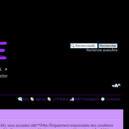
Recherche avancÃ©e
FAQ
Agenda
Le P'tit Noir
Mâ€™enregistrer
Connexion
râ€), vous acceptez dâ€™Ãªtre lÃ©galement responsable des conditions