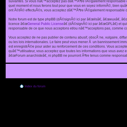
suivantes. Si vous nâ€™acceptez pas dâ€™Ãªtre lÃ©galement responsable de
quel moment et nous ferons tout pour que vous en soyez informÃ©, bien quâ
ont Ã©tÃ© effectuÃ©s, vous acceptez dâ€™Ãªtre lÃ©galement responsable de
Notre forum est de type phpBB (dÃ©signÃ© ici par â€œilsâ€, â€œeuxâ€, â
licence â€œ
General Public License
â€ (dÃ©signÃ© ici par â€œGPLâ€) et q
responsable de ce que nous acceptons et/ou nâ€™acceptons pas, comme cont
Vous acceptez de ne pas publier de contenu abusif, obscÃ¨ne, vulgaire, diff
ou les lois internationales. Le faire peut vous mener Ã un bannissement im
est enregistrÃ©e pour aider au renforcement de ces conditions. Vous accept
quâ€™utilisateur, vous acceptez que toutes les informations que vous avez 
â€œForum anarchisteâ€, ni phpBB ne pourront Ãªtre tenus comme responsabl
Index du forum