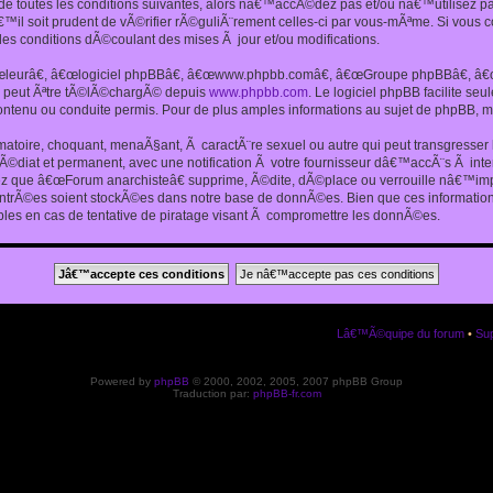
 toutes les conditions suivantes, alors nâ€™accÃ©dez pas et/ou nâ€™utilisez p
€™il soit prudent de vÃ©rifier rÃ©guliÃ¨rement celles-ci par vous-mÃªme. Si vou
s conditions dÃ©coulant des mises Ã jour et/ou modifications.
€œleurâ€, â€œlogiciel phpBBâ€, â€œwww.phpbb.comâ€, â€œGroupe phpBBâ€, â€œE
ui peut Ãªtre tÃ©lÃ©chargÃ© depuis
www.phpbb.com
. Le logiciel phpBB facilite s
enu ou conduite permis. Pour de plus amples informations au sujet de phpBB, me
amatoire, choquant, menaÃ§ant, Ã caractÃ¨re sexuel ou autre qui peut transgresse
mÃ©diat et permanent, avec une notification Ã votre fournisseur dâ€™accÃ¨s Ã in
ez que â€œForum anarchisteâ€ supprime, Ã©dite, dÃ©place ou verrouille nâ€™impo
entrÃ©es soient stockÃ©es dans notre base de donnÃ©es. Bien que ces informations
es en cas de tentative de piratage visant Ã compromettre les donnÃ©es.
Lâ€™Ã©quipe du forum
•
Sup
Powered by
phpBB
© 2000, 2002, 2005, 2007 phpBB Group
Traduction par:
phpBB-fr.com