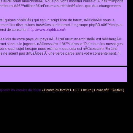
as â€œForum anarchisteâ€. Nous pouvons modifier celles-ci Ã nâ€™importe
s continuez dâ€™utiliser â€œForum anarchisteâ€ alors que des changements
quipes phpBBâ€) qui est un script libre de forum, dÃ©clarÃ© sous la
eulement les discussions basÃ©es sur internet. Le groupe phpBB nâ€™est pas
rci de consulter:
http://www.phpbb.com/
.
r les lois de votre pays, du pays oÃ¹ â€œForum anarchisteâ€ est hÃ©bergÃ©
ternet si nous le jugeons nÃ©cessaire. Lâ€™adresse IP de tous les messages
rte quel sujet lorsque nous estimons que cela est nÃ©cessaire. En tant
 ne soient pas diffusÃ©es Ã une tierce partie sans votre consentement, ni
primer les cookies du forum
• Heures au format UTC + 1 heure [ Heure dâ€™Ã©tÃ© ]